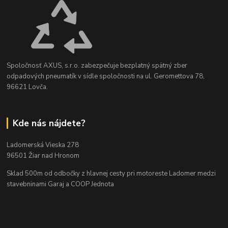
Spoločnosť AXUS, s.r.o. zabezpečuje bezplatný spätný zber
odpadových pneumatík v sídle spoločnosti na ul. Geromettova 78,
96621 Lovča.
Kde nás nájdete?
Ladomerská Vieska 278
96501 Žiar nad Hronom
Sklad 500m od odbočky z hlavnej cesty
pri motoreste Ladomer medzi
stavebninami Garaj a COOP Jednota