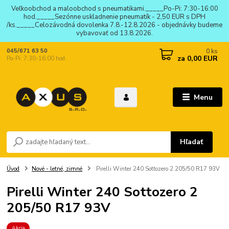
Veľkoobchod a maloobchod s pneumatikami._____Po-Pi: 7:30-16:00
hod._____Sezónne uskladnenie pneumatík - 2,50 EUR s DPH
/ks._____Celozávodná dovolenka 7.8.-12.8.2026 - objednávky budeme
vybavovať od 13.8.2026.
0
ks
045/671 63 50
za
0,00 EUR
Po-Pi: 7:30-16:00 hod.
Menu
Hľadať
Úvod
Nové - letné, zimné
Pirelli Winter 240 Sottozero 2 205/50 R17 93V
Pirelli Winter 240 Sottozero 2
205/50 R17 93V
Akcia