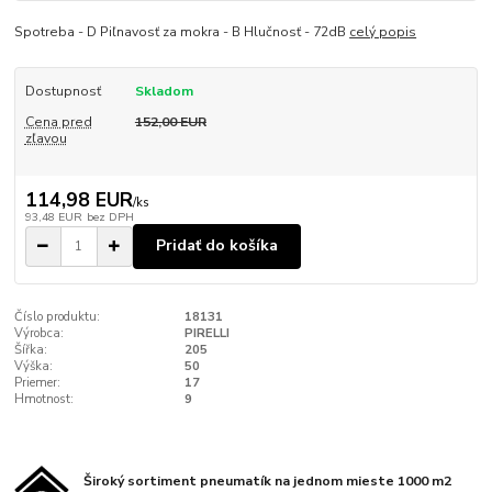
Spotreba - D Piľnavosť za mokra - B Hlučnosť - 72dB
celý popis
Dostupnosť
Skladom
Cena pred
152,00 EUR
zľavou
114,98 EUR
/
ks
93,48 EUR
bez DPH
Pridať do košíka
Číslo produktu:
18131
Výrobca:
PIRELLI
Šířka:
205
Výška:
50
Priemer:
17
Hmotnost:
9
Široký sortiment pneumatík na jednom mieste 1000 m2