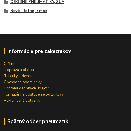
OSOBNÉ PNEUMATIKY, SUV
Nové - letné, zimné
Informácie pre zákazníkov
O firme
Doprava a platba
Tabuľky indexov
Obchodné podmienky
Ochrana osobných údajov
Formulár na odstúpenie od zmluvy
Reklamačný dotazník
Spätný odber pneumatík