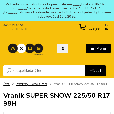
Veľkoobchod a maloobchod s pneumatikami._____Po-Pi: 7:30-16:00
hod._____Sezónne uskladnenie pneumatík - 2,50 EUR s DPH
/ks._____Celozávodná dovolenka 7.8.-12.8.2026 - objednávky budeme
vybavovať od 13.8.2026.
0
ks
045/671 63 50
za
0,00 EUR
Po-Pi: 7:30-16:00 hod.
Menu
Hľadať
Úvod
Protektory - letné, zimné
Vraník SUPER SNOW 225/50 R17 98H
Vraník SUPER SNOW 225/50 R17
98H