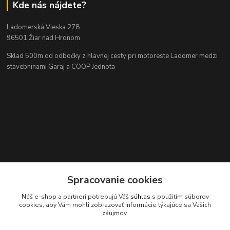
Kde nás nájdete?
Ladomerská Vieska 278
96501 Žiar nad Hronom
Sklad 500m od odbočky z hlavnej cesty
pri motoreste Ladomer medzi
stavebninami Garaj a COOP Jednota
Kontakty
Spracovanie cookies
Náš e-shop a partneri potrebujú Váš
súhlas
s použitím súborov
cookies, aby Vám mohli zobrazovať informácie týkajúce sa Vašich
záujmov.