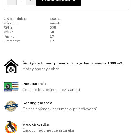
Číslo produktu:
158_1
Výrobca:
Vraník
Šířka:
225
Výška:
50
Priemer:
17
Hmotnost:
12
Široký sortiment pneumatík na jednom mieste 1000 m2
Možný osobný odber
Pneugarancia
Cestujte bezpečne a bez starostí
Sebring garancia
Garancia výmeny pneumatiky pri poškodení
Vysoká kvalita
Časovo neobmedzená záruka