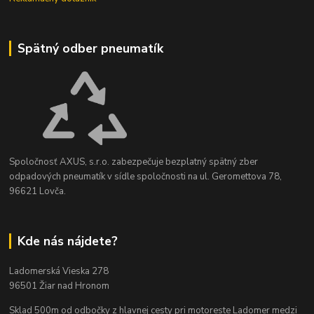
Spätný odber pneumatík
Spoločnosť AXUS, s.r.o. zabezpečuje bezplatný spätný zber
odpadových pneumatík v sídle spoločnosti na ul. Geromettova 78,
96621 Lovča.
Kde nás nájdete?
Ladomerská Vieska 278
96501 Žiar nad Hronom
Sklad 500m od odbočky z hlavnej cesty
pri motoreste Ladomer medzi