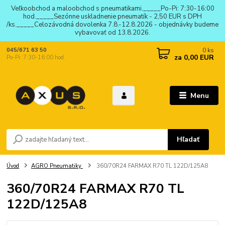
Veľkoobchod a maloobchod s pneumatikami._____Po-Pi: 7:30-16:00
hod._____Sezónne uskladnenie pneumatík - 2,50 EUR s DPH
/ks._____Celozávodná dovolenka 7.8.-12.8.2026 - objednávky budeme
vybavovať od 13.8.2026.
0
ks
045/671 63 50
za
0,00 EUR
Po-Pi: 7:30-16:00 hod.
Menu
Hľadať
Úvod
AGRO Pneumatiky
360/70R24 FARMAX R70 TL 122D/125A8
360/70R24 FARMAX R70 TL
122D/125A8