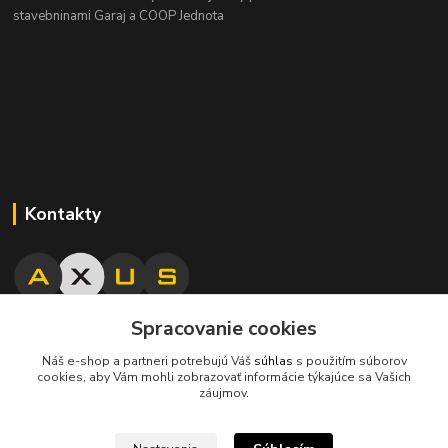
stavebninami Garaj a COOP Jednota
Kontakty
Spracovanie cookies
045/671 63 50
Náš e-shop a partneri potrebujú Váš
súhlas
s použitím súborov
cookies, aby Vám mohli zobrazovať informácie týkajúce sa Vašich
axuspneu@gmail.com
záujmov.