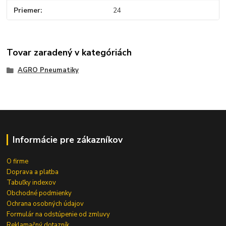
Priemer
24
Tovar zaradený v kategóriách
AGRO Pneumatiky
Informácie pre zákazníkov
O firme
Doprava a platba
Tabuľky indexov
Obchodné podmienky
Ochrana osobných údajov
Formulár na odstúpenie od zmluvy
Reklamačný dotazník