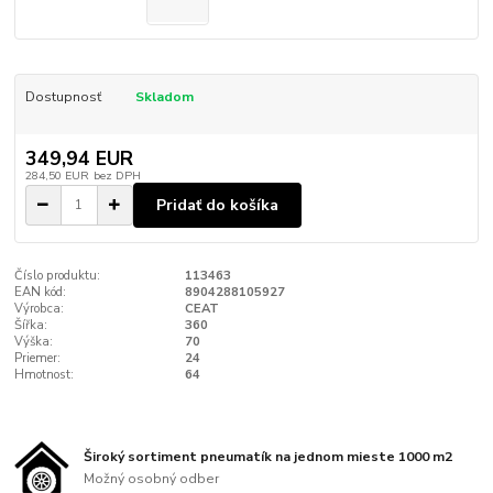
Dostupnosť
Skladom
349,94 EUR
284,50 EUR
bez DPH
Pridať do košíka
Číslo produktu:
113463
EAN kód:
8904288105927
Výrobca:
CEAT
Šířka:
360
Výška:
70
Priemer:
24
Hmotnost:
64
Široký sortiment pneumatík na jednom mieste 1000 m2
Možný osobný odber