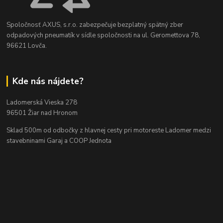
Spoločnosť AXUS, s.r.o. zabezpečuje bezplatný spätný zber
odpadových pneumatík v sídle spoločnosti na ul. Geromettova 78,
96621 Lovča.
Kde nás nájdete?
Ladomerská Vieska 278
96501 Žiar nad Hronom
Sklad 500m od odbočky z hlavnej cesty
pri motoreste Ladomer medzi
stavebninami Garaj a COOP Jednota