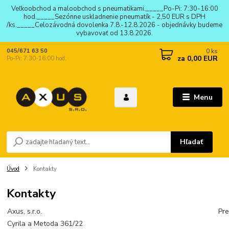
Veľkoobchod a maloobchod s pneumatikami._____Po-Pi: 7:30-16:00
hod._____Sezónne uskladnenie pneumatík - 2,50 EUR s DPH
/ks._____Celozávodná dovolenka 7.8.-12.8.2026 - objednávky budeme
vybavovať od 13.8.2026.
0
ks
045/671 63 50
za
0,00 EUR
Po-Pi: 7:30-16:00 hod.
Menu
Hľadať
Úvod
Kontakty
Kontakty
Axus, s.r.o.
Pre
Cyrila a Metoda 361/22