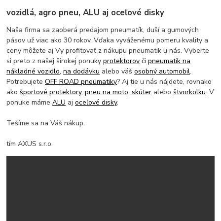
vozidlá, agro pneu, ALU aj oceľové disky
Naša firma sa zaoberá predajom pneumatík, duší a gumových
pásov už viac ako 30 rokov. Vďaka vyváženému pomeru kvality a
ceny môžete aj Vy profitovať z nákupu pneumatik u nás. Vyberte
si preto z našej širokej ponuky
protektorov
či
pneumatík na
nákladné vozidlo
,
na dodávku
alebo váš
osobný automobil
.
Potrebujete
OFF ROAD pneumatiky
? Aj tie u nás nájdete, rovnako
ako
športové protektory
,
pneu na moto, skúter
alebo
štvorkolku
. V
ponuke máme
ALU
aj
oceľové disky
.
Tešíme sa na Váš nákup.
tím AXUS s.r.o.