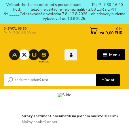
Veľkoobchod a maloobchod s pneumatikami._____Po-Pi: 7:30-16:00
hod._____Sezónne uskladnenie pneumatík - 2,50 EUR s DPH
/ks._____Celozávodná dovolenka 7.8.-12.8.2026 - objednávky budeme
vybavovať od 13.8.2026.
0
ks
045/671 63 50
za
0,00 EUR
Po-Pi: 7:30-16:00 hod.
Menu
Hľadať
Široký sortiment pneumatík na jednom mieste 1000 m2
Možný osobný odber