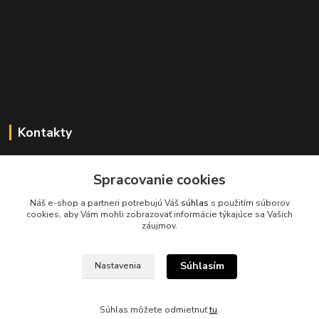
Kontakty
Spracovanie cookies
045/671 63 50
Náš e-shop a partneri potrebujú Váš
súhlas
s použitím súborov
cookies, aby Vám mohli zobrazovať informácie týkajúce sa Vašich
axuspneu@gmail.com
záujmov.
Súhlasím
Nastavenia
Súhlas môžete odmietnuť
tu
.