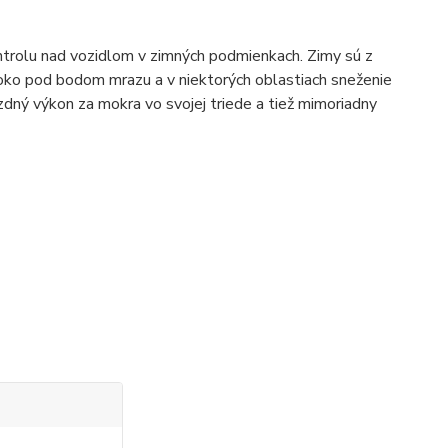
rolu nad vozidlom v zimných podmienkach. Zimy sú z
oko pod bodom mrazu a v niektorých oblastiach sneženie
zdný výkon za mokra vo svojej triede a tiež mimoriadny