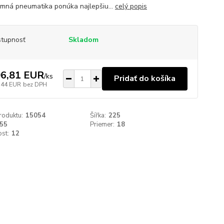
imná pneumatika ponúka najlepšiu...
celý popis
tupnosť
Skladom
6,81 EUR
/
ks
Pridať do košíka
,44 EUR
bez DPH
roduktu:
15054
Šířka:
225
55
Priemer:
18
st:
12