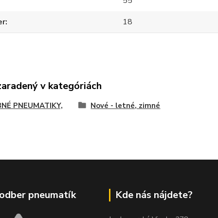
55
er
18
zaradený v kategóriách
NÉ PNEUMATIKY,
Nové - letné, zimné
odber pneumatík
Kde nás nájdete?