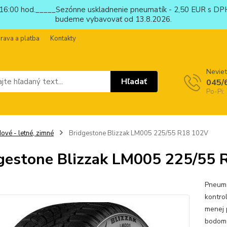
6:00 hod._____Sezónne uskladnenie pneumatík - 2,50 EUR s DPH
budeme vybavovať od 13.8.2026.
rava a platba
Kontakty
Neviet
Hľadať
045/
Po-Pi:
ové - letné, zimné
Bridgestone Blizzak LM005 225/55 R18 102V
gestone Blizzak LM005 225/55
Pneuma
kontro
menej 
bodom 