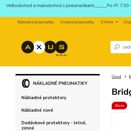
Veľkoobchod a maloobchod s pneumatikami._____Po-Pi: 7:30-1
Nákladné pneumatiky
Osobné pneumatiky
O firme
Dop
Úvod
N
NÁKLADNÉ PNEUMATIKY
Brid
Nákladné protektory
Akcia
Nákladné nové
Dodávkové protektory - letné,
zimné