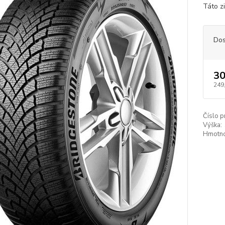
Táto z
Dos
30
249
Číslo p
Výška:
Hmotno