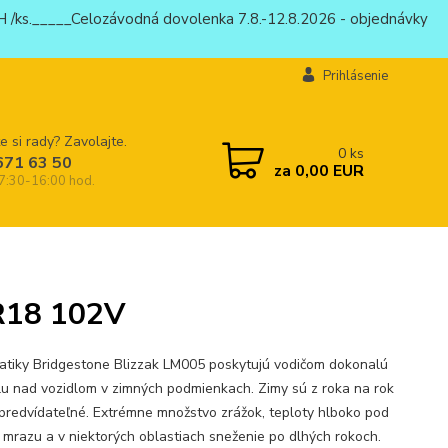
 /ks._____Celozávodná dovolenka 7.8.-12.8.2026 - objednávky
Prihlásenie
e si rady? Zavolajte.
0
ks
671 63 50
za
0,00 EUR
 7:30-16:00 hod.
 R18 102V
tiky Bridgestone Blizzak LM005 poskytujú vodičom dokonalú
lu nad vozidlom v zimných podmienkach. Zimy sú z roka na rok
predvídateľné. Extrémne množstvo zrážok, teploty hlboko pod
mrazu a v niektorých oblastiach sneženie po dlhých rokoch.