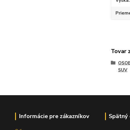
Výška
Priem
Tovar 
OSOB
SUV
Informácie pre zákazníkov
Spätný 