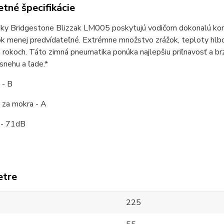
tné špecifikácie
ky Bridgestone Blizzak LM005 poskytujú vodičom dokonalú kont
ok menej predvídateľné. Extrémne množstvo zrážok, teploty hlb
 rokoch. Táto zimná pneumatika ponúka najlepšiu priľnavosť a br
snehu a ľade.*
 - B
 za mokra - A
 - 71dB
etre
225