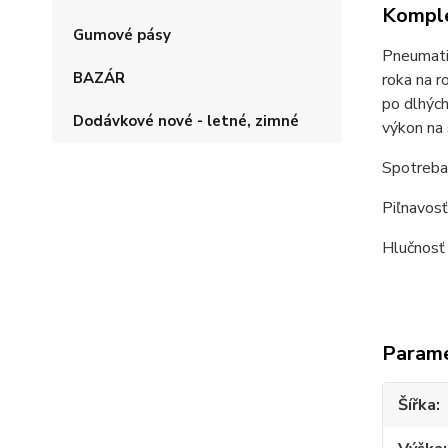
Komple
Gumové pásy
Pneumati
BAZÁR
roka na r
po dlhých
Dodávkové nové - letné, zimné
výkon na 
Spotreba
Piľnavosť
Hlučnosť
Param
Šířka