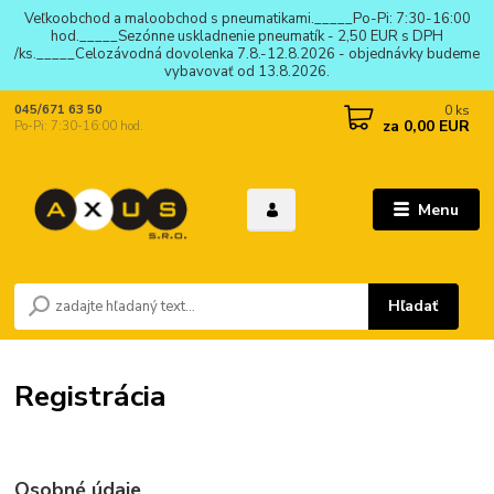
Veľkoobchod a maloobchod s pneumatikami._____Po-Pi: 7:30-16:00
hod._____Sezónne uskladnenie pneumatík - 2,50 EUR s DPH
/ks._____Celozávodná dovolenka 7.8.-12.8.2026 - objednávky budeme
vybavovať od 13.8.2026.
0
ks
045/671 63 50
za
0,00 EUR
Po-Pi: 7:30-16:00 hod.
Menu
Hľadať
Registrácia
Osobné údaje