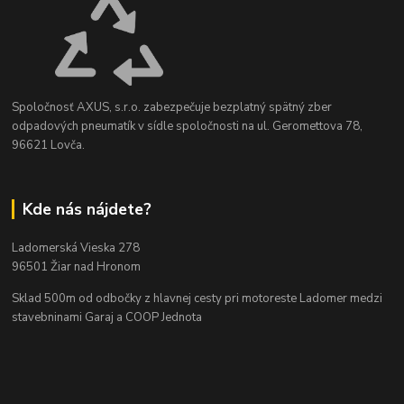
Spoločnosť AXUS, s.r.o. zabezpečuje bezplatný spätný zber
odpadových pneumatík v sídle spoločnosti na ul. Geromettova 78,
96621 Lovča.
Kde nás nájdete?
Ladomerská Vieska 278
96501 Žiar nad Hronom
Sklad 500m od odbočky z hlavnej cesty
pri motoreste Ladomer medzi
stavebninami Garaj a COOP Jednota