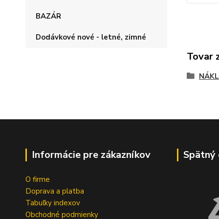
BAZÁR
Dodávkové nové - letné, zimné
Tovar 
NÁKL
Informácie pre zákazníkov
Spätný 
O firme
Doprava a platba
Tabuľky indexov
Obchodné podmienky