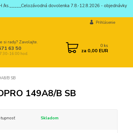
 /ks._____Celozávodná dovolenka 7.8.-12.8.2026 - objednávky
Prihlásenie
e si rady? Zavolajte.
0
ks
671 63 50
za
0,00 EUR
 7:30-16:00 hod.
9A8/B SB
ADPRO 149A8/B SB
tupnosť
Skladom