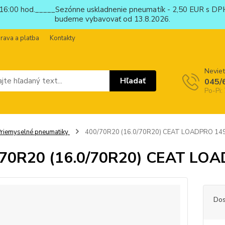
6:00 hod._____Sezónne uskladnenie pneumatík - 2,50 EUR s DPH
budeme vybavovať od 13.8.2026.
rava a platba
Kontakty
Neviet
Hľadať
045/
Po-Pi:
riemyselné pneumatiky
400/70R20 (16.0/70R20) CEAT LOADPRO 14
/70R20 (16.0/70R20) CEAT LO
Dos