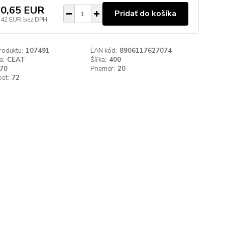
0,65 EUR
Pridať do košíka
,42 EUR
bez DPH
roduktu:
107491
EAN kód:
8906117627074
a:
CEAT
Šířka:
400
70
Priemer:
20
st:
72