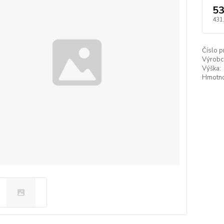
53
431
Číslo p
Výrobc
Výška:
Hmotno