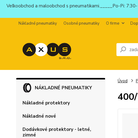
Veľkoobchod a maloobchod s pneumatikami._____Po-Pi: 7:30-1
Nákladné pneumatiky
Osobné pneumatiky
O firme
Dop
Úvod
P
NÁKLADNÉ PNEUMATIKY
400
Nákladné protektory
Nákladné nové
Dodávkové protektory - letné,
zimné