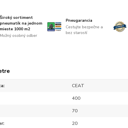
Široký sortiment
Pneugarancia
pneumatík na jednom
Cestujte bezpečne a
mieste 1000 m2
bez starostí
Možný osobný odber
etre
ca
CEAT
400
70
er
20