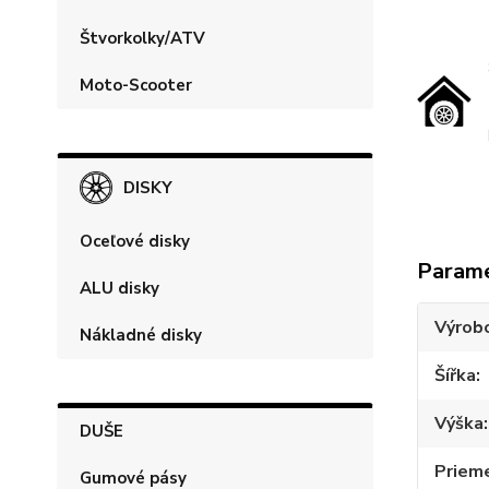
Štvorkolky/ATV
Moto-Scooter
DISKY
Oceľové disky
Param
ALU disky
Výrob
Nákladné disky
Šířka
Výška
DUŠE
Priem
Gumové pásy