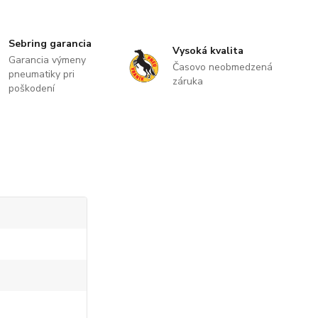
Sebring garancia
Vysoká kvalita
Garancia výmeny
Časovo neobmedzená
pneumatiky pri
záruka
poškodení