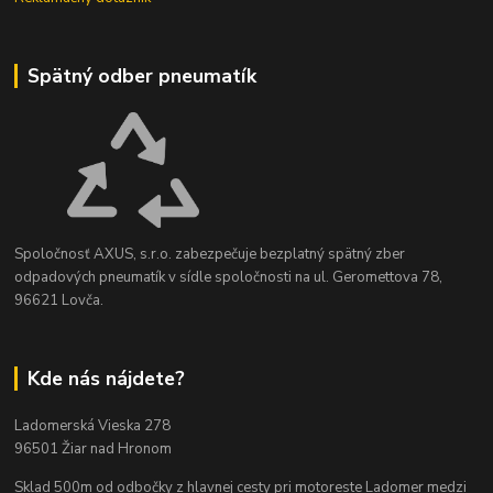
Spätný odber pneumatík
Spoločnosť AXUS, s.r.o. zabezpečuje bezplatný spätný zber
odpadových pneumatík v sídle spoločnosti na ul. Geromettova 78,
96621 Lovča.
Kde nás nájdete?
Ladomerská Vieska 278
96501 Žiar nad Hronom
Sklad 500m od odbočky z hlavnej cesty
pri motoreste Ladomer medzi