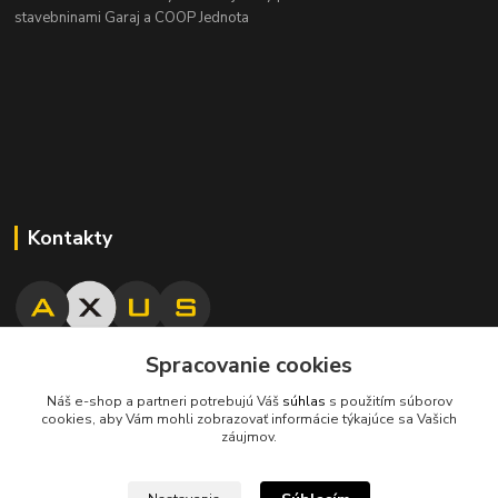
stavebninami Garaj a COOP Jednota
Kontakty
Spracovanie cookies
045/671 63 50
Náš e-shop a partneri potrebujú Váš
súhlas
s použitím súborov
cookies, aby Vám mohli zobrazovať informácie týkajúce sa Vašich
axuspneu@gmail.com
záujmov.