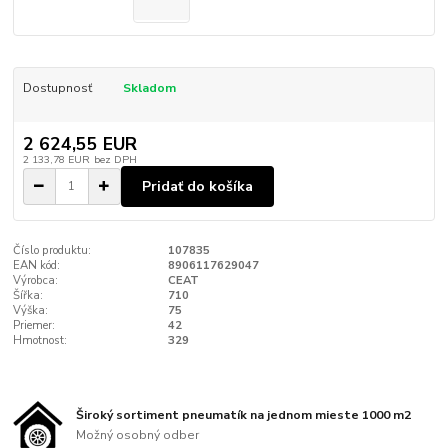
Dostupnosť
Skladom
2 624,55 EUR
2 133,78 EUR
bez DPH
Pridať do košíka
Číslo produktu:
107835
EAN kód:
8906117629047
Výrobca:
CEAT
Šířka:
710
Výška:
75
Priemer:
42
Hmotnost:
329
Široký sortiment pneumatík na jednom mieste 1000 m2
Možný osobný odber