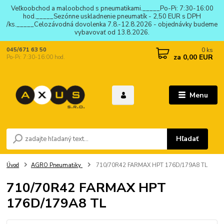
Veľkoobchod a maloobchod s pneumatikami._____Po-Pi: 7:30-16:00
hod._____Sezónne uskladnenie pneumatík - 2,50 EUR s DPH
/ks._____Celozávodná dovolenka 7.8.-12.8.2026 - objednávky budeme
vybavovať od 13.8.2026.
0
ks
045/671 63 50
za
0,00 EUR
Po-Pi: 7:30-16:00 hod.
Menu
Hľadať
Úvod
AGRO Pneumatiky
710/70R42 FARMAX HPT 176D/179A8 TL
710/70R42 FARMAX HPT
176D/179A8 TL