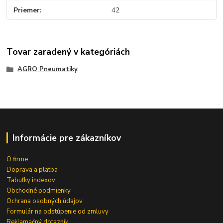
Priemer
42
Tovar zaradený v kategóriách
AGRO Pneumatiky
Informácie pre zákazníkov
O firme
Doprava a platba
Tabuľky indexov
Obchodné podmienky
Ochrana osobných údajov
Formulár na odstúpenie od zmluvy
Reklamačný dotazník