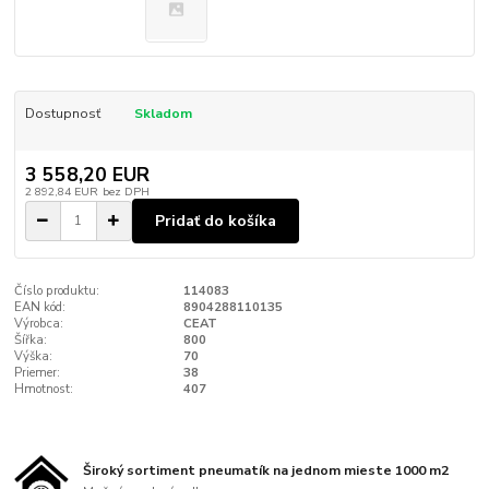
Dostupnosť
Skladom
3 558,20 EUR
2 892,84 EUR
bez DPH
Pridať do košíka
Číslo produktu:
114083
EAN kód:
8904288110135
Výrobca:
CEAT
Šířka:
800
Výška:
70
Priemer:
38
Hmotnost:
407
Široký sortiment pneumatík na jednom mieste 1000 m2