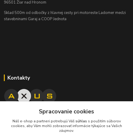
96501 Žiar nad Hronom
Sklad 500m od odbočky z hlavnej cesty
pri motoreste Ladomer medzi
stavebninami Garaj a COOP Jednota
Kontakty
Spracovanie cookies
045/671 63 50
Náš e-shop a partneri potrebujú Váš
súhlas
s použitím súborov
cookies, aby Vám mohli zobrazovať informácie týkajúce sa Vašich
axuspneu@gmail.com
záujmov.