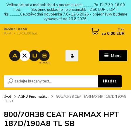
Veľkoobchod a maloobchod s pneumatikami._____Po-Pi: 7:30-16:00
hod._____Sezónne uskladnenie pneumatík - 2,50 EUR s DPH
/ks._____Celozávodná dovolenka 7.8.-12.8.2026 - objednávky budeme
vybavovať od 13.8.2026.
0
ks
045/671 63 50
za
0,00 EUR
Po-Pi: 7:30-16:00 hod.
Menu
Hľadať
Úvod
AGRO Pneumatiky
800/70R38 CEAT FARMAX HPT 187D/190A8
TL SB
800/70R38 CEAT FARMAX HPT
187D/190A8 TL SB