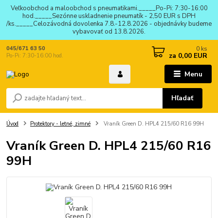
Veľkoobchod a maloobchod s pneumatikami._____Po-Pi: 7:30-16:00
hod._____Sezónne uskladnenie pneumatík - 2,50 EUR s DPH
/ks._____Celozávodná dovolenka 7.8.-12.8.2026 - objednávky budeme
vybavovať od 13.8.2026.
0
ks
045/671 63 50
za
0,00 EUR
Po-Pi: 7:30-16:00 hod.
Menu
Hľadať
Úvod
Protektory - letné, zimné
Vraník Green D. HPL4 215/60 R16 99H
Vraník Green D. HPL4 215/60 R16
99H