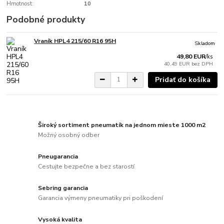
Hmotnost:
10
Podobné produkty
Vraník HPL4 215/60 R16 95H
Skladom
49,80 EUR
/
ks
40,49 EUR
bez DPH
Pridať do košíka
Široký sortiment pneumatík na jednom mieste 1000 m2
Možný osobný odber
Pneugarancia
Cestujte bezpečne a bez starostí
Sebring garancia
Garancia výmeny pneumatiky pri poškodení
Vysoká kvalita