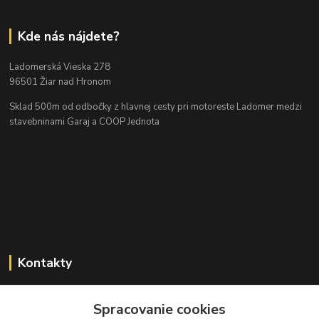
Kde nás nájdete?
Ladomerská Vieska 278
96501 Žiar nad Hronom
Sklad 500m od odbočky z hlavnej cesty
pri motoreste Ladomer medzi
stavebninami Garaj a COOP Jednota
Kontakty
Spracovanie cookies