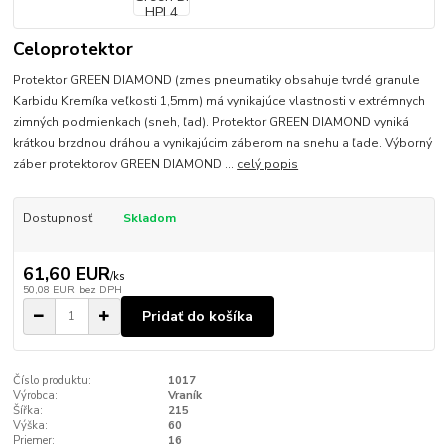
Celoprotektor
Protektor GREEN DIAMOND (zmes pneumatiky obsahuje tvrdé granule
Karbidu Kremíka veľkosti 1,5mm) má vynikajúce vlastnosti v extrémnych
zimných podmienkach (sneh, ľad). Protektor GREEN DIAMOND vyniká
krátkou brzdnou dráhou a vynikajúcim záberom na snehu a ľade. Výborný
záber protektorov GREEN DIAMOND ...
celý popis
Dostupnosť
Skladom
61,60 EUR
/
ks
50,08 EUR
bez DPH
Pridať do košíka
Číslo produktu:
1017
Výrobca:
Vraník
Šířka:
215
Výška:
60
Priemer:
16