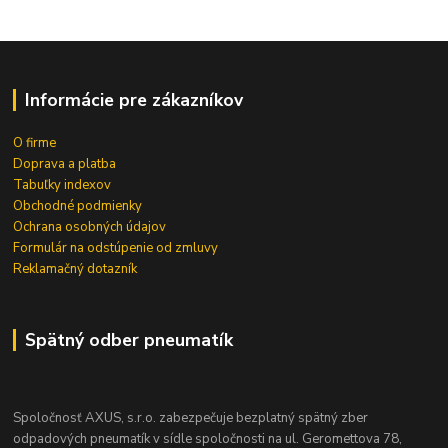
Informácie pre zákazníkov
O firme
Doprava a platba
Tabuľky indexov
Obchodné podmienky
Ochrana osobných údajov
Formulár na odstúpenie od zmluvy
Reklamačný dotazník
Spätný odber pneumatík
Spoločnosť AXUS, s.r.o. zabezpečuje bezplatný spätný zber
odpadových pneumatík v sídle spoločnosti na ul. Geromettova 78,