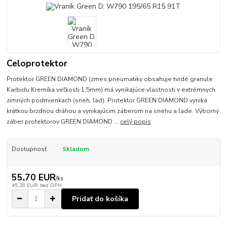
Celoprotektor
Protektor GREEN DIAMOND (zmes pneumatiky obsahuje tvrdé granule
Karbidu Kremíka veľkosti 1,5mm) má vynikajúce vlastnosti v extrémnych
zimných podmienkach (sneh, ľad). Protektor GREEN DIAMOND vyniká
krátkou brzdnou dráhou a vynikajúcim záberom na snehu a ľade. Výborný
záber protektorov GREEN DIAMOND ...
celý popis
Dostupnosť
Skladom
55,70 EUR
/
ks
45,28 EUR
bez DPH
Pridať do košíka