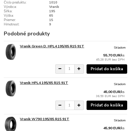
Číslo produktu:
1010
Výrobca:
Vraník
Šířka:
195
Výška:
65
Priemer:
15
Hmotnost:
9
Podobné produkty
Vraník Green D. HPL4 195/65 R15 91T
Skladom
55,70 EUR
/
ks
45,28 EUR
bez DPH
Pridať do košíka
Vraník HPL4 195/65 R15 91T
Skladom
45,00 EUR
/
ks
36,59 EUR
bez DPH
Pridať do košíka
Vraník W790 195/65 R15 91T
Skladom
45,90 EUR
/
ks