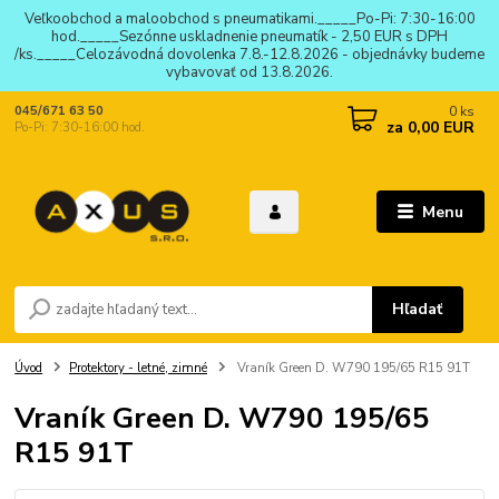
Veľkoobchod a maloobchod s pneumatikami._____Po-Pi: 7:30-16:00
hod._____Sezónne uskladnenie pneumatík - 2,50 EUR s DPH
/ks._____Celozávodná dovolenka 7.8.-12.8.2026 - objednávky budeme
vybavovať od 13.8.2026.
0
ks
045/671 63 50
za
0,00 EUR
Po-Pi: 7:30-16:00 hod.
Menu
Hľadať
Úvod
Protektory - letné, zimné
Vraník Green D. W790 195/65 R15 91T
Vraník Green D. W790 195/65
R15 91T