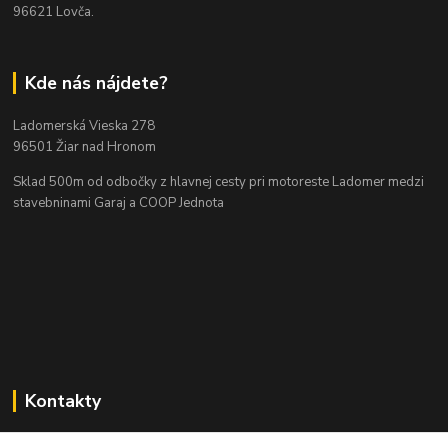
96621 Lovča.
Kde nás nájdete?
Ladomerská Vieska 278
96501 Žiar nad Hronom
Sklad 500m od odbočky z hlavnej cesty
pri motoreste Ladomer medzi
stavebninami Garaj a COOP Jednota
Kontakty