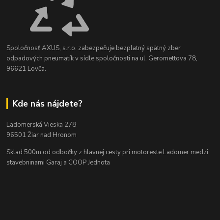
Spoločnosť AXUS, s.r.o. zabezpečuje bezplatný spätný zber
odpadových pneumatík v sídle spoločnosti na ul. Geromettova 78,
96621 Lovča.
Kde nás nájdete?
Ladomerská Vieska 278
96501 Žiar nad Hronom
Sklad 500m od odbočky z hlavnej cesty
pri motoreste Ladomer medzi
stavebninami Garaj a COOP Jednota