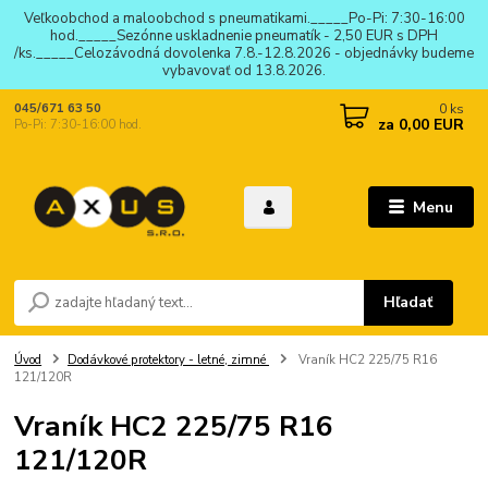
Veľkoobchod a maloobchod s pneumatikami._____Po-Pi: 7:30-16:00
hod._____Sezónne uskladnenie pneumatík - 2,50 EUR s DPH
/ks._____Celozávodná dovolenka 7.8.-12.8.2026 - objednávky budeme
vybavovať od 13.8.2026.
0
ks
045/671 63 50
za
0,00 EUR
Po-Pi: 7:30-16:00 hod.
Menu
Hľadať
Úvod
Dodávkové protektory - letné, zimné
Vraník HC2 225/75 R16
121/120R
Vraník HC2 225/75 R16
121/120R