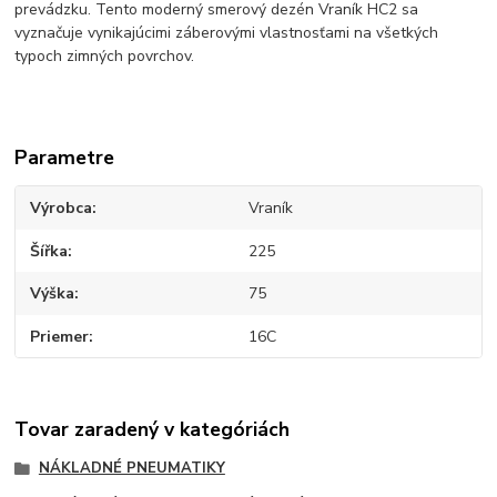
prevádzku. Tento moderný smerový dezén Vraník HC2 sa
vyznačuje vynikajúcimi záberovými vlastnosťami na všetkých
typoch zimných povrchov.
Parametre
Výrobca
Vraník
Šířka
225
Výška
75
Priemer
16C
Tovar zaradený v kategóriách
NÁKLADNÉ PNEUMATIKY