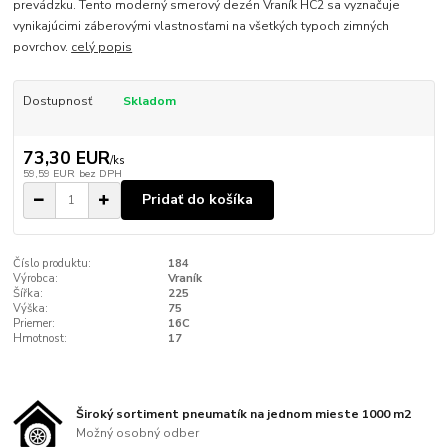
prevádzku. Tento moderný smerový dezén Vraník HC2 sa vyznačuje
vynikajúcimi záberovými vlastnosťami na všetkých typoch zimných
povrchov.
celý popis
Dostupnosť
Skladom
73,30 EUR
/
ks
59,59 EUR
bez DPH
Pridať do košíka
Číslo produktu:
184
Výrobca:
Vraník
Šířka:
225
Výška:
75
Priemer:
16C
Hmotnost:
17
Široký sortiment pneumatík na jednom mieste 1000 m2
Možný osobný odber