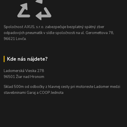
Spoločnosť AXUS, s.r.o. zabezpečuje bezplatný spätný zber
odpadových pneumatík v sídle spoločnosti na ul. Geromettova 78,
96621 Lovča.
Kde nás nájdete?
Ladomerská Vieska 278
96501 Žiar nad Hronom
Sklad 500m od odbočky z hlavnej cesty
pri motoreste Ladomer medzi
stavebninami Garaj a COOP Jednota