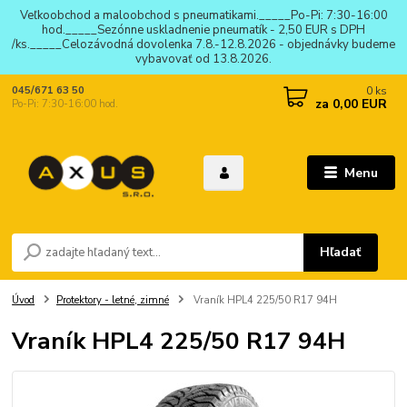
Veľkoobchod a maloobchod s pneumatikami._____Po-Pi: 7:30-16:00
hod._____Sezónne uskladnenie pneumatík - 2,50 EUR s DPH
/ks._____Celozávodná dovolenka 7.8.-12.8.2026 - objednávky budeme
vybavovať od 13.8.2026.
0
ks
045/671 63 50
za
0,00 EUR
Po-Pi: 7:30-16:00 hod.
Menu
Hľadať
Úvod
Protektory - letné, zimné
Vraník HPL4 225/50 R17 94H
Vraník HPL4 225/50 R17 94H