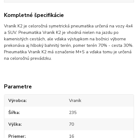
Kompletné špecifikácie
Vraník K2 je celoročná symetrická pneumatika určená na vozy 4x4
a SUV. Pneumatika Vraník K2 je vhodná nielen na jazdu po
kamenistých cestách, ale vďaka výstupkom na bočnici výborne
prekonáva aj hlboký bahnitý terén, pomer terén 70% - cesta 30%.
Pneumatika Vraník K2 má označenie M+S a vďaka tomu je určená
na celoročnú prevádzku.
Parametre
Výrobca
Vraník
Šířka
235
Výška
70
Priemer
16