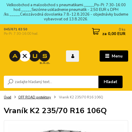
Veľkoobchod a maloobchod s pneumatikami._____Po-Pi: 7:30-16:00
hod._____Sezónne uskladnenie pneumatík - 2,50 EUR s DPH
/ks._____Celozávodná dovolenka 7.8.-12.8.2026 - objednávky budeme
vybavovať od 13.8.2026.
0
ks
045/671 63 50
za
0,00 EUR
Po-Pi: 7:30-16:00 hod.
Menu
Hľadať
Úvod
OFF ROAD protektory
Vraník K2 235/70 R16 106Q
Vraník K2 235/70 R16 106Q