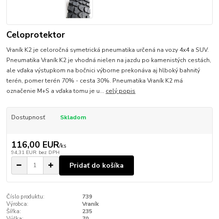
Celoprotektor
Vraník K2 je celoročná symetrická pneumatika určená na vozy 4x4 a SUV.
Pneumatika Vraník K2 je vhodná nielen na jazdu po kamenistých cestách,
ale vďaka výstupkom na bočnici výborne prekonáva aj hlboký bahnitý
terén, pomer terén 70% - cesta 30%. Pneumatika Vraník K2 má
označenie M+S a vďaka tomu je u...
celý popis
Dostupnosť
Skladom
116,00 EUR
/
ks
94,31 EUR
bez DPH
Pridať do košíka
Číslo produktu:
739
Výrobca:
Vraník
Šířka:
235
Výška:
70