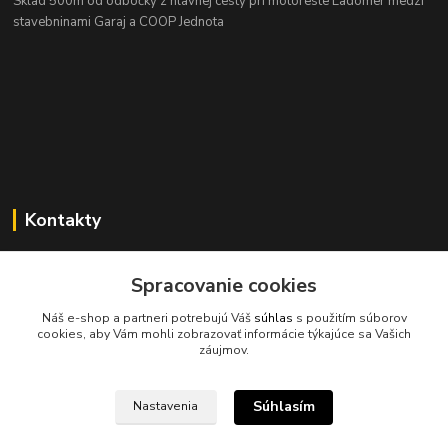
Sklad 500m od odbočky z hlavnej cesty
pri motoreste Ladomer medzi
stavebninami Garaj a COOP Jednota
Kontakty
Spracovanie cookies
045/671 63 50
Náš e-shop a partneri potrebujú Váš
súhlas
s použitím súborov
cookies, aby Vám mohli zobrazovať informácie týkajúce sa Vašich
axuspneu@gmail.com
záujmov.
Súhlasím
Nastavenia