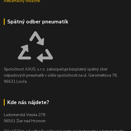
Reklamačný dotazník
Spätný odber pneumatík
Spoločnosť AXUS, s.r.o. zabezpečuje bezplatný spätný zber
odpadových pneumatík v sídle spoločnosti na ul. Geromettova 78,
96621 Lovča.
Kde nás nájdete?
Ladomerská Vieska 278
96501 Žiar nad Hronom