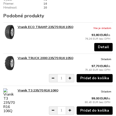
Priemer:
16
Hmotnost:
20
Podobné produkty
Vraník ECO TRAMP 235/70 R16 105Q
Nie je skladom
93,80 EUR
/
ks
76,26 EUR
bez DPH
Detail
Vraník TRUCK 2000 235/70 R16 105Q
Skladom
97,70 EUR
/
ks
79,43 EUR
bez DPH
Pridať do košíka
Vraník T3 235/70 R16 106Q
Skladom
99,00 EUR
/
ks
80,49 EUR
bez DPH
Pridať do košíka