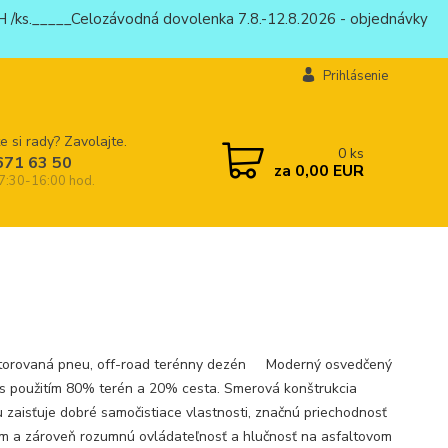
 /ks._____Celozávodná dovolenka 7.8.-12.8.2026 - objednávky
Prihlásenie
e si rady? Zavolajte.
0
ks
671 63 50
za
0,00 EUR
 7:30-16:00 hod.
torovaná pneu, off-road terénny dezén Moderný osvedčený
s použitím 80% terén a 20% cesta. Smerová konštrukcia
 zaisťuje dobré samočistiace vlastnosti, značnú priechodnosť
m a zároveň rozumnú ovládateľnosť a hlučnosť na asfaltovom