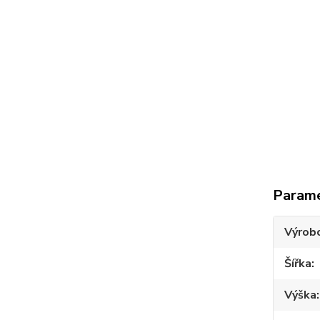
Param
Výrob
Šířka
Výška