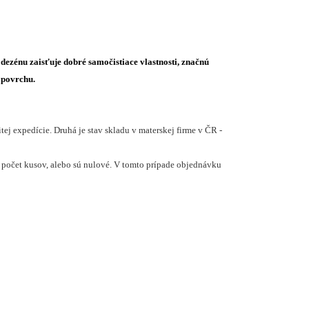
ezénu zaisťuje dobré samočistiace vlastnosti, značnú
 povrchu.
j expedície. Druhá je stav skladu v materskej firme v ČR -
počet kusov, alebo sú nulové. V tomto prípade objednávku