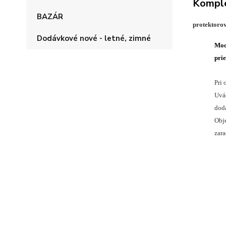
Komple
BAZÁR
protektoro
Dodávkové nové - letné, zimné
Mod
pri
Pri 
Uvád
doda
Obje
zar