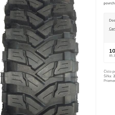
povrchu
Dos
Cen
10
85,
Číslo p
Šířka:
Priemer