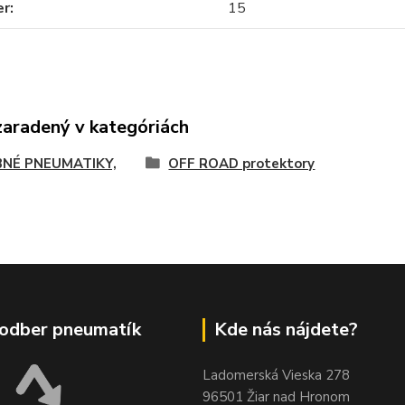
er
15
zaradený v kategóriách
NÉ PNEUMATIKY,
OFF ROAD protektory
odber pneumatík
Kde nás nájdete?
Ladomerská Vieska 278
96501 Žiar nad Hronom