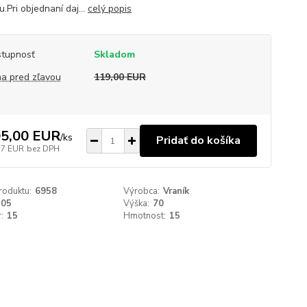
.Pri objednaní daj...
celý popis
tupnosť
Skladom
a pred zľavou
119,00 EUR
5,00 EUR
/
ks
Pridať do košíka
37 EUR
bez DPH
roduktu:
6958
Výrobca:
Vraník
205
Výška:
70
:
15
Hmotnost:
15