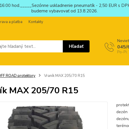
6:00 hod._____Sezónne uskladnenie pneumatík - 2,50 EUR s DPH
budeme vybavovať od 13.8.2026.
rava a platba
Kontakty
Neviet
Hľadať
045/
Po-Pi:
FF ROAD protektory
Vraník MAX 205/70 R15
ík MAX 205/70 R15
protek
dezén 
dezénu
teréno