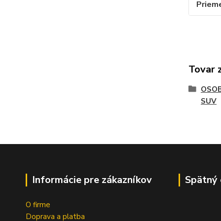
Priem
Tovar 
OSOB
SUV
Informácie pre zákazníkov
Spätný 
O firme
Doprava a platba