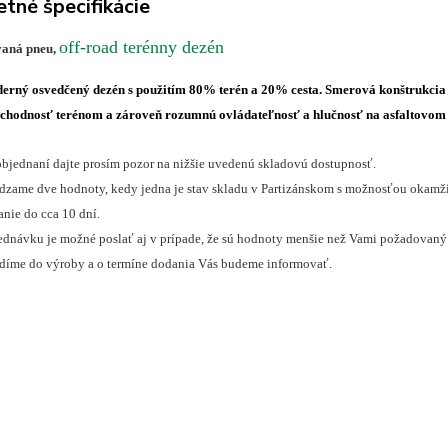
tné špecifikácie
off-road terénny dezén
vaná pneu,
erný osvedčený dezén s použitím 80% terén a 20% cesta. Smerová konštrukcia d
echodnosť terénom a zároveň rozumnú ovládateľnosť a hlučnosť na asfaltovom
objednaní dajte prosím pozor na nižšie uvedenú skladovú dostupnosť.
zame dve hodnoty, kedy jedna je stav skladu v Partizánskom s možnosťou okamžite
nie do cca 10 dní.
dnávku je možné poslať aj v prípade, že sú hodnoty menšie než Vami požadovaný 
adíme do výroby a o termíne dodania Vás budeme informovať.