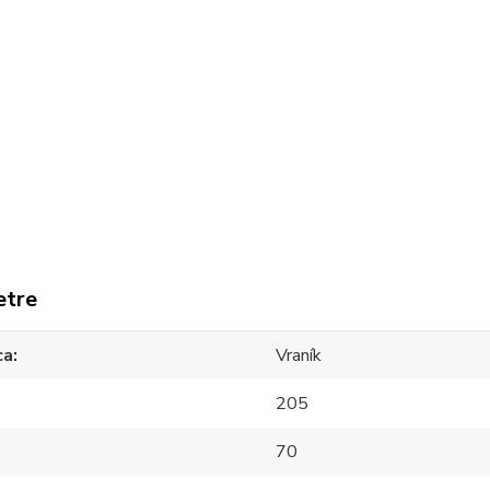
etre
ca
Vraník
205
70