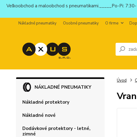
Veľkoobchod a maloobchod s pneumatikami._____Po-Pi: 7:30-1
Nákladné pneumatiky
Osobné pneumatiky
O firme
Dop
Úvod
O
NÁKLADNÉ PNEUMATIKY
Vran
Nákladné protektory
Nákladné nové
Dodávkové protektory - letné,
zimné