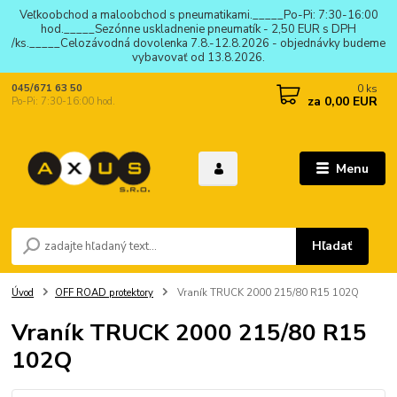
Veľkoobchod a maloobchod s pneumatikami._____Po-Pi: 7:30-16:00
hod._____Sezónne uskladnenie pneumatík - 2,50 EUR s DPH
/ks._____Celozávodná dovolenka 7.8.-12.8.2026 - objednávky budeme
vybavovať od 13.8.2026.
0
ks
045/671 63 50
za
0,00 EUR
Po-Pi: 7:30-16:00 hod.
Menu
Hľadať
Úvod
OFF ROAD protektory
Vraník TRUCK 2000 215/80 R15 102Q
Vraník TRUCK 2000 215/80 R15
102Q