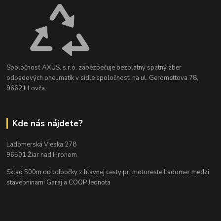
Spoločnosť AXUS, s.r.o. zabezpečuje bezplatný spätný zber
odpadových pneumatík v sídle spoločnosti na ul. Geromettova 78,
96621 Lovča.
Kde nás nájdete?
Ladomerská Vieska 278
96501 Žiar nad Hronom
Sklad 500m od odbočky z hlavnej cesty
pri motoreste Ladomer medzi
stavebninami Garaj a COOP Jednota