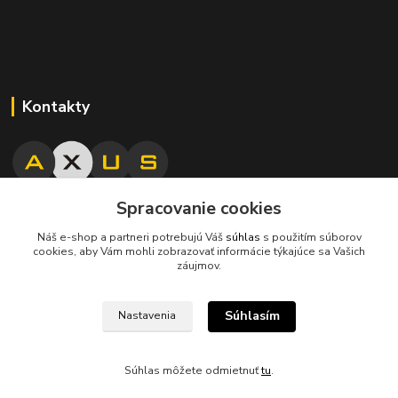
Kontakty
Spracovanie cookies
045/671 63 50
Náš e-shop a partneri potrebujú Váš
súhlas
s použitím súborov
cookies, aby Vám mohli zobrazovať informácie týkajúce sa Vašich
axuspneu@gmail.com
záujmov.
Súhlasím
Nastavenia
Súhlas môžete odmietnuť
tu
.
Vytvorené na
Eshop-rychlo.sk