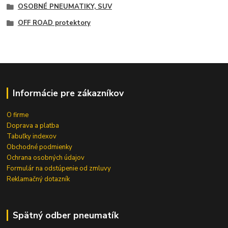
OSOBNÉ PNEUMATIKY, SUV
OFF ROAD protektory
Informácie pre zákazníkov
O firme
Doprava a platba
Tabuľky indexov
Obchodné podmienky
Ochrana osobných údajov
Formulár na odstúpenie od zmluvy
Reklamačný dotazník
Spätný odber pneumatík