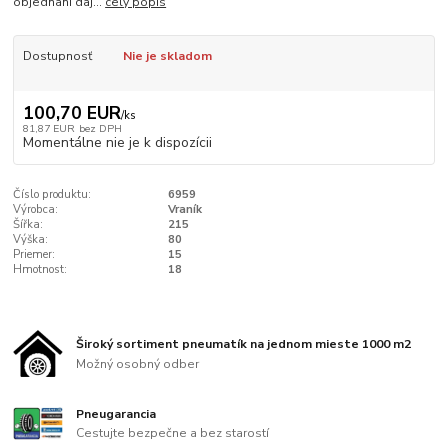
objednaní daj...
celý popis
Dostupnosť
Nie je skladom
100,70 EUR
/
ks
81,87 EUR
bez DPH
Momentálne nie je k dispozícii
Číslo produktu:
6959
Výrobca:
Vraník
Šířka:
215
Výška:
80
Priemer:
15
Hmotnost:
18
Široký sortiment pneumatík na jednom mieste 1000 m2
Možný osobný odber
Pneugarancia
Cestujte bezpečne a bez starostí