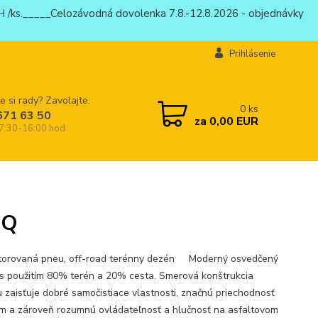
 /ks._____Celozávodná dovolenka 7.8.-12.8.2026 - objednávky
Prihlásenie
e si rady? Zavolajte.
0
ks
671 63 50
za
0,00 EUR
 7:30-16:00 hod.
9Q
torovaná pneu, off-road terénny dezén Moderný osvedčený
s použitím 80% terén a 20% cesta. Smerová konštrukcia
 zaisťuje dobré samočistiace vlastnosti, značnú priechodnosť
m a zároveň rozumnú ovládateľnosť a hlučnosť na asfaltovom