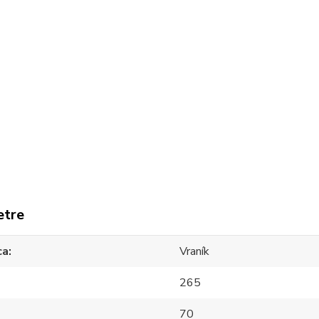
etre
ca
Vraník
265
70