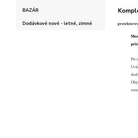
Komple
BAZÁR
Dodávkové nové - letné, zimné
protektoro
Mod
pri
Pri 
Uvád
doda
Obje
zar