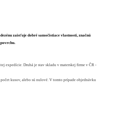
ezénu zaisťuje dobré samočistiace vlastnosti, značnú
 povrchu.
j expedície. Druhá je stav skladu v materskej firme v ČR -
počet kusov, alebo sú nulové. V tomto prípade objednávku