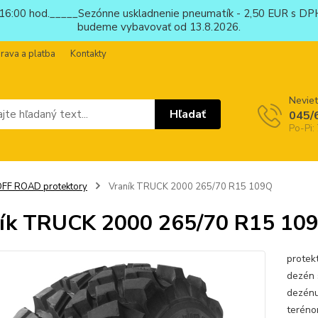
6:00 hod._____Sezónne uskladnenie pneumatík - 2,50 EUR s DPH
budeme vybavovať od 13.8.2026.
rava a platba
Kontakty
Neviet
Hľadať
045/
Po-Pi:
FF ROAD protektory
Vraník TRUCK 2000 265/70 R15 109Q
ík TRUCK 2000 265/70 R15 10
protek
dezén 
dezénu
teréno