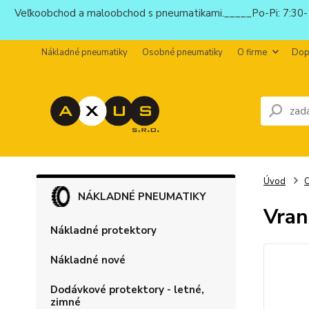
Veľkoobchod a maloobchod s pneumatikami._____Po-Pi: 7:30-1
Nákladné pneumatiky
Osobné pneumatiky
O firme
Dop
Úvod
O
NÁKLADNÉ PNEUMATIKY
Vran
Nákladné protektory
Nákladné nové
Dodávkové protektory - letné,
zimné