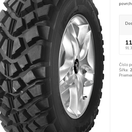
povrchu
Dos
11
91,
Číslo p
Šířka:
Priemer