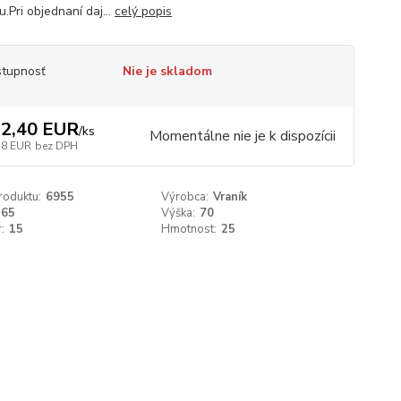
.Pri objednaní daj...
celý popis
tupnosť
Nie je skladom
2,40 EUR
/
ks
Momentálne nie je k dispozícii
38 EUR
bez DPH
roduktu:
6955
Výrobca:
Vraník
265
Výška:
70
:
15
Hmotnost:
25