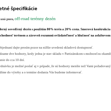
tné špecifikácie
off-road terénny dezén
vaná pneu,
erný osvedčený dezén s použitím 80% terén a 20% cesta. Smerová konštrukcia d
echodnosť terénom a zároveň rozumnú ovládateľnosť a hlučnosť na asfaltovom
objednaní dajte prosím pozor na nižšie uvedenú skladovú dostupnosť.
zame dve hodnoty, kedy jedna je stav skladu v Partizánskom s možnosťou okamžite
nie do cca 10 dní.
dnávku je možné poslať aj v prípade, že sú hodnoty menšie než Vami požadovaný 
adíme do výroby a o termíne dodania Vás budeme informovať.