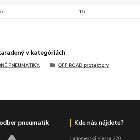
er
15
zaradený v kategóriách
NÉ PNEUMATIKY,
OFF ROAD protektory
odber pneumatík
Kde nás nájdete?
Ladomerská Vieska 278