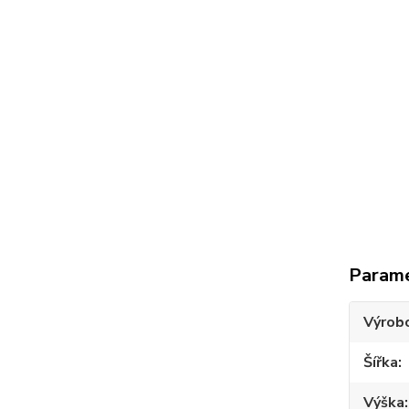
Param
Výrob
Šířka
Výška