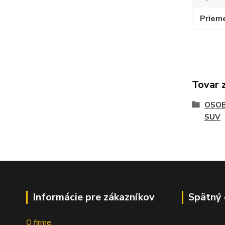
Priem
Tovar 
OSOB
SUV
Informácie pre zákazníkov
Spätný 
O firme