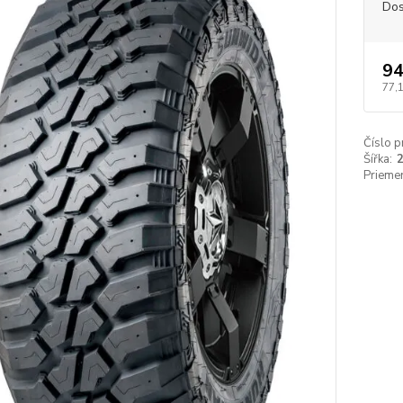
Dos
94
77,
Číslo p
Šířka:
Priemer