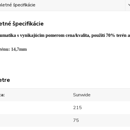
etné špecifikácie
tné špecifikácie
matika s vynikajúcim pomerom cena/kvalita, použití 70% terén a
zénu: 14,7mm
etre
ca
Sunwide
215
75