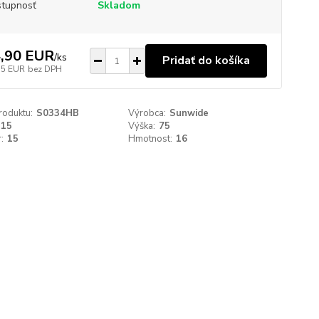
tupnosť
Skladom
,90 EUR
/
ks
Pridať do košíka
15 EUR
bez DPH
roduktu:
S0334HB
Výrobca:
Sunwide
215
Výška:
75
:
15
Hmotnost:
16