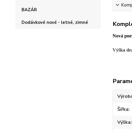
Kompl
BAZÁR
Dodávkové nové - letné, zimné
Komple
Nová pneu
Výška de
Param
Výrob
Šířka
Výška