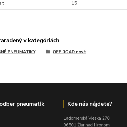
er
15
zaradený v kategóriách
NÉ PNEUMATIKY,
OFF ROAD nové
odber pneumatík
Kde nás nájdete?
Ladomerská Vieska 278
96501 Žiar nad Hronom