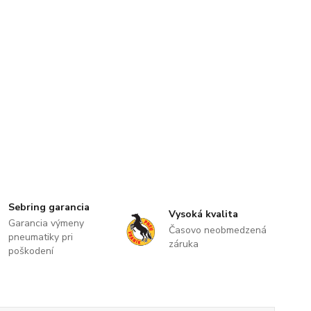
Sebring garancia
Vysoká kvalita
Garancia výmeny
Časovo neobmedzená
pneumatiky pri
záruka
poškodení