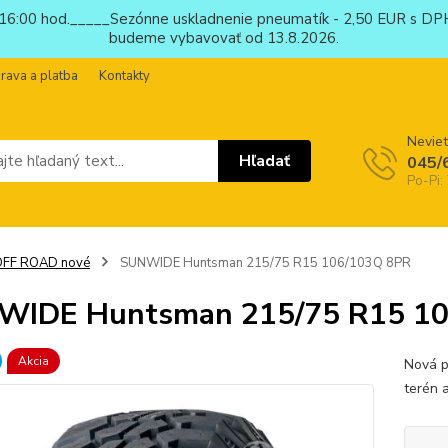
6:00 hod._____Sezónne uskladnenie pneumatík - 2,50 EUR s DPH
budeme vybavovať od 13.8.2026.
rava a platba
Kontakty
Neviet
Hľadať
045/
Po-Pi:
OFF ROAD nové
SUNWIDE Huntsman 215/75 R15 106/103Q 8PR
WIDE Huntsman 215/75 R15 1
Akcia
Nová p
terén 