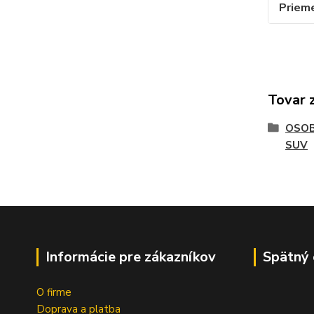
Priem
Tovar 
OSOB
SUV
Informácie pre zákazníkov
Spätný 
O firme
Doprava a platba