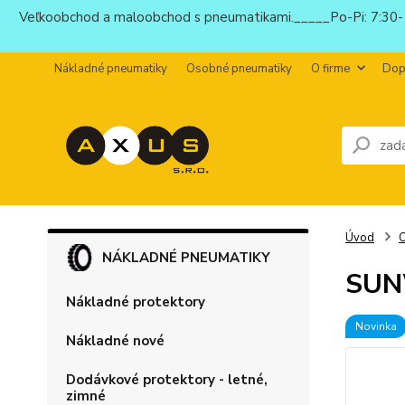
Veľkoobchod a maloobchod s pneumatikami._____Po-Pi: 7:30-1
Nákladné pneumatiky
Osobné pneumatiky
O firme
Dop
Úvod
NÁKLADNÉ PNEUMATIKY
SUN
Nákladné protektory
Novinka
Nákladné nové
Dodávkové protektory - letné,
zimné