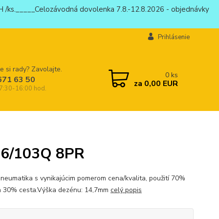
 /ks._____Celozávodná dovolenka 7.8.-12.8.2026 - objednávky
Prihlásenie
e si rady? Zavolajte.
0
ks
671 63 50
za
0,00 EUR
 7:30-16:00 hod.
06/103Q 8PR
neumatika s vynikajúcim pomerom cena/kvalita, použití 70%
a 30% cesta.Výška dezénu: 14,7mm
celý popis