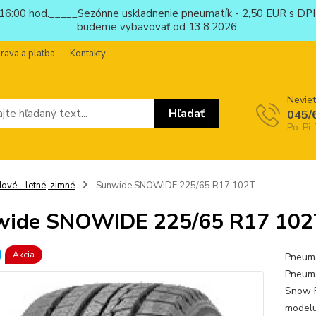
6:00 hod._____Sezónne uskladnenie pneumatík - 2,50 EUR s DPH
budeme vybavovať od 13.8.2026.
rava a platba
Kontakty
Neviet
Hľadať
045/
Po-Pi:
ové - letné, zimné
Sunwide SNOWIDE 225/65 R17 102T
wide SNOWIDE 225/65 R17 102
Akcia
Pneuma
Pneuma
Snow F
modelu