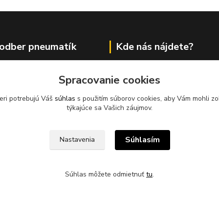
odber pneumatík
Kde nás nájdete?
Ladomerská Vieska 278
Spracovanie cookies
96501 Žiar nad Hronom
eri potrebujú Váš
súhlas
s použitím súborov cookies, aby Vám mohli zo
Sklad 500m od odbočky z hlavne
týkajúce sa Vašich záujmov.
cesty
pri motoreste Ladomer m
stavebninami Garaj a COOP Jed
XUS, s.r.o. zabezpečuje
Súhlasím
Nastavenia
pätný zber odpadových
sídle spoločnosti na ul.
 78, 96621 Lovča.
Súhlas môžete odmietnuť
tu
.