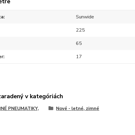
etre
ca
Sunwide
225
65
er
17
zaradený v kategóriách
NÉ PNEUMATIKY,
Nové - letné, zimné