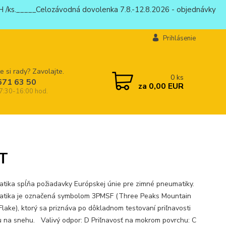
 /ks._____Celozávodná dovolenka 7.8.-12.8.2026 - objednávky
Prihlásenie
e si rady? Zavolajte.
0
ks
671 63 50
za
0,00 EUR
 7:30-16:00 hod.
T
tika spĺňa požiadavky Európskej únie pre zimné pneumatiky.
tika je označená symbolom 3PMSF (Three Peaks Mountain
lake), ktorý sa priznáva po dôkladnom testovaní priľnavosti
 na snehu. Valivý odpor: D Priľnavosť na mokrom povrchu: C