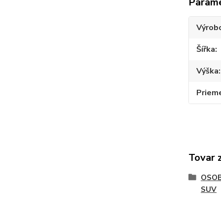
Param
Výrob
Šířka
Výška
Priem
Tovar 
OSOB
SUV