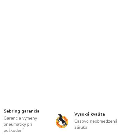
Sebring garancia
Vysoká kvalita
Garancia výmeny
Časovo neobmedzená
pneumatiky pri
záruka
poškodení