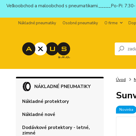
Veľkoobchod a maloobchod s pneumatikami._____Po-Pi: 7:30-1
Nákladné pneumatiky
Osobné pneumatiky
O firme
Dop
Úvod
N
NÁKLADNÉ PNEUMATIKY
Sun
Nákladné protektory
Novinka
Nákladné nové
Dodávkové protektory - letné,
zimné