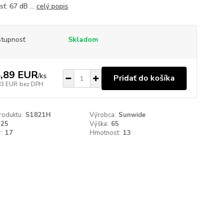
ť: 67 dB ...
celý popis
tupnosť
Skladom
,89 EUR
/
ks
Pridať do košíka
83 EUR
bez DPH
roduktu:
S1821H
Výrobca:
Sunwide
225
Výška:
65
:
17
Hmotnost:
13