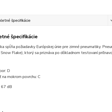
etné špecifikácie
tné špecifikácie
ka spĺňa požiadavky Európskej únie pre zimné pneumatiky. Pn
Snow Flake), ktorý sa priznáva po dôkladnom testovaní priľnav
por: D
ť na mokrom povrchu: C
: 67 dB