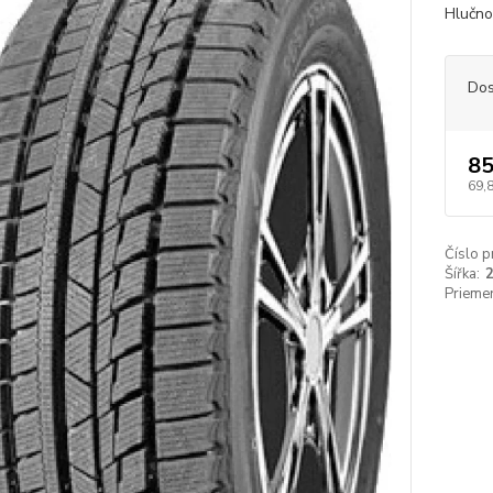
Hlučnos
Dos
85
69,
Číslo p
Šířka:
Priemer