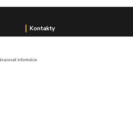
Kontakty
brazovať informácie
j
045/671 63 50
edzi
nota
axuspneu@gmail.com