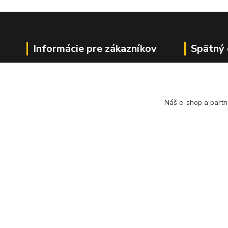
Informácie pre zákazníkov
Spätný 
O firme
Doprava a platba
Tabuľky indexov
Náš e-shop a partn
Obchodné podmienky
Ochrana osobných údajov
Formulár na odstúpenie od zmluvy
Spoločnosť A
Reklamačný dotazník
bezplatný s
pneumatík v 
Geromettova