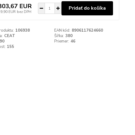
303,67 EUR
Pridať do košíka
59,90 EUR
bez DPH
roduktu:
106938
EAN kód:
8906117624660
a:
CEAT
Šířka:
380
90
Priemer:
46
st:
155