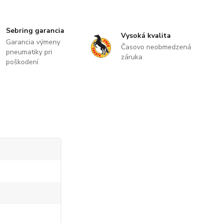
Sebring garancia
Vysoká kvalita
Garancia výmeny
Časovo neobmedzená
pneumatiky pri
záruka
poškodení