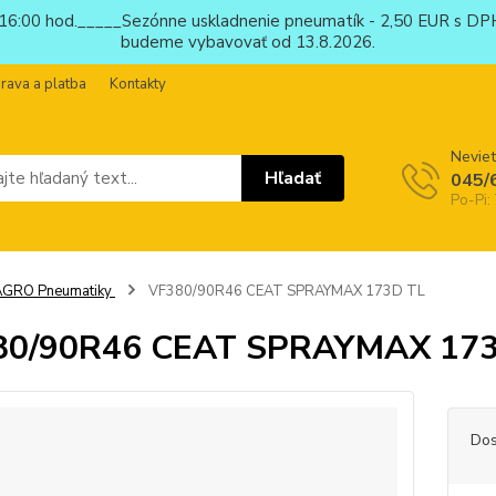
6:00 hod._____Sezónne uskladnenie pneumatík - 2,50 EUR s DPH
budeme vybavovať od 13.8.2026.
rava a platba
Kontakty
Neviet
Hľadať
045/
Po-Pi:
AGRO Pneumatiky
VF380/90R46 CEAT SPRAYMAX 173D TL
80/90R46 CEAT SPRAYMAX 173
Dos