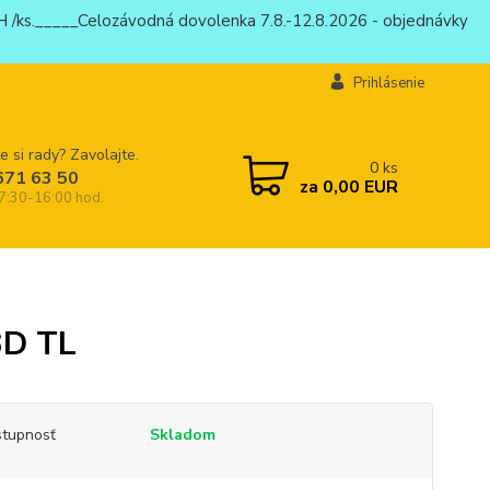
 /ks._____Celozávodná dovolenka 7.8.-12.8.2026 - objednávky
Prihlásenie
e si rady? Zavolajte.
0
ks
671 63 50
za
0,00 EUR
 7:30-16:00 hod.
D TL
tupnosť
Skladom