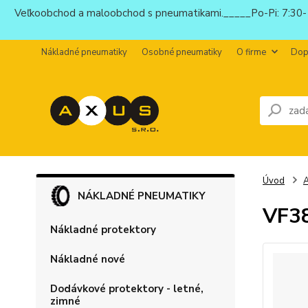
Veľkoobchod a maloobchod s pneumatikami._____Po-Pi: 7:30-1
Nákladné pneumatiky
Osobné pneumatiky
O firme
Dop
Úvod
NÁKLADNÉ PNEUMATIKY
VF3
Nákladné protektory
Nákladné nové
Dodávkové protektory - letné,
zimné