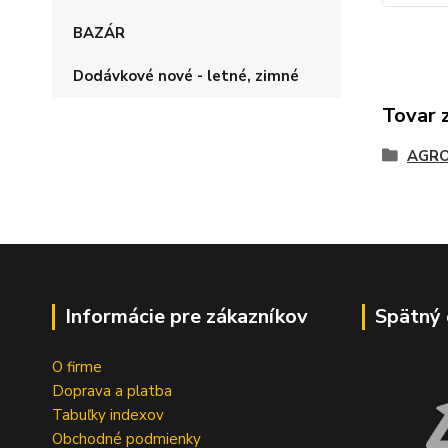
BAZÁR
Dodávkové nové - letné, zimné
Tovar 
AGRO
Informácie pre zákazníkov
Spätný 
O firme
Doprava a platba
Tabuľky indexov
Obchodné podmienky