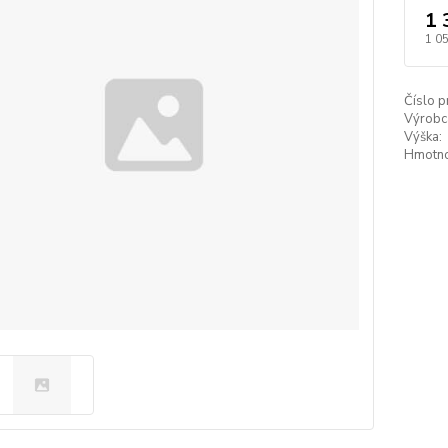
1 
1 0
Číslo p
Výrobc
Výška:
Hmotno