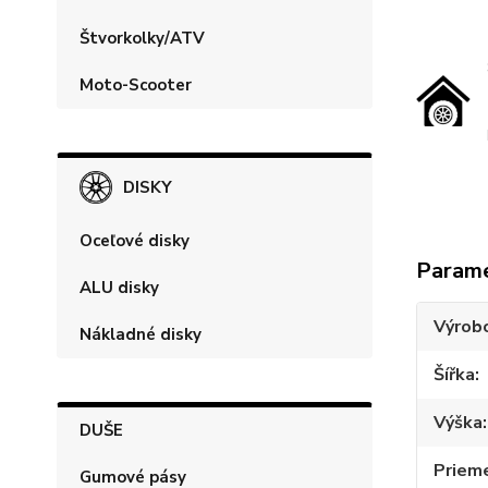
Štvorkolky/ATV
Moto-Scooter
DISKY
Oceľové disky
Param
ALU disky
Výrob
Nákladné disky
Šířka
Výška
DUŠE
Priem
Gumové pásy