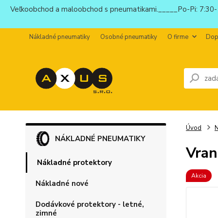
Veľkoobchod a maloobchod s pneumatikami._____Po-Pi: 7:30-1
Nákladné pneumatiky
Osobné pneumatiky
O firme
Dop
Úvod
N
NÁKLADNÉ PNEUMATIKY
Vran
Nákladné protektory
Akcia
Nákladné nové
Dodávkové protektory - letné,
zimné