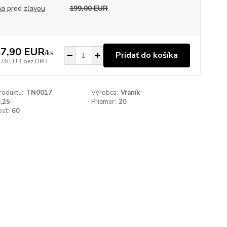
a pred zľavou
199,00 EUR
7,90 EUR
/
ks
Pridať do košíka
,76 EUR
bez DPH
roduktu:
TN0017
Výrobca:
Vraník
,25
Priemer:
20
st:
60