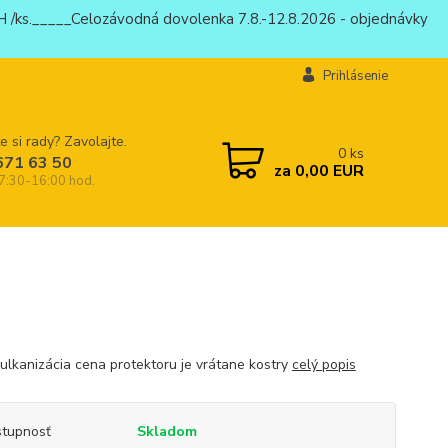
 /ks._____Celozávodná dovolenka 7.8.-12.8.2026 - objednávky
Prihlásenie
e si rady? Zavolajte.
0
ks
671 63 50
za
0,00 EUR
 7:30-16:00 hod.
vulkanizácia cena protektoru je vrátane kostry
celý popis
tupnosť
Skladom