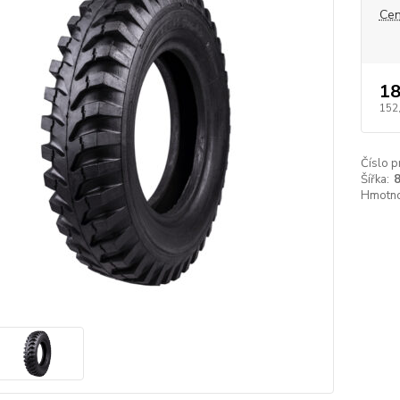
Cen
18
152
Číslo p
Šířka:
8
Hmotno