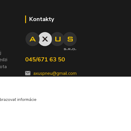
Kontakty
j
045/671 63 50
edzi
nota
axuspneu@gmail.com
brazovať informácie