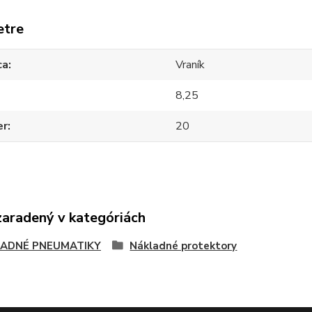
etre
ca
Vraník
8,25
er
20
zaradený v kategóriách
ADNÉ PNEUMATIKY
Nákladné protektory