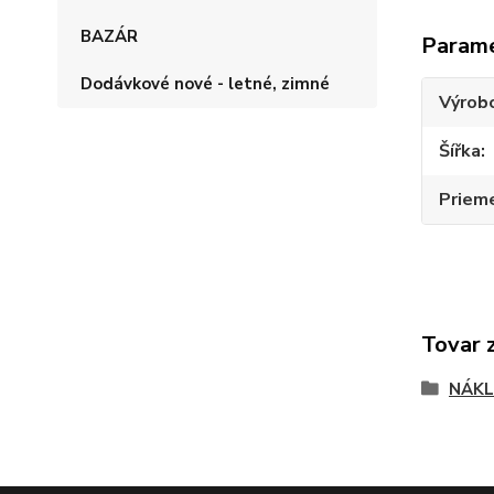
BAZÁR
Param
Dodávkové nové - letné, zimné
Výrob
Šířka
Priem
Tovar 
NÁKL