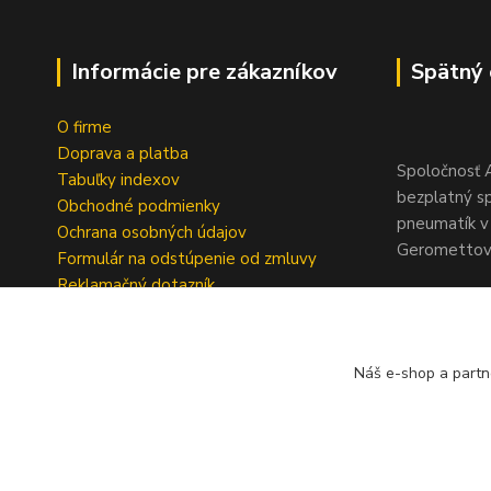
Informácie pre zákazníkov
Spätný 
O firme
Doprava a platba
Spoločnosť A
Tabuľky indexov
bezplatný s
Obchodné podmienky
pneumatík v 
Ochrana osobných údajov
Geromettova
Formulár na odstúpenie od zmluvy
Reklamačný dotazník
Náš e-shop a partn