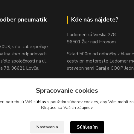
odber pneumatík
Kde nás nájdete?
Ladomerská Vieska 278
96501 Žiar nad Hronom
XUS, s.r.o. zabezpečuje
pätný zber odpadových
Sklad 500m od odbočky z hlavne
sídle spoločnosti na ul.
cesty
pri motoreste Ladomer m
 78, 96621 Lovča.
stavebninami Garaj a COOP Jed
Spracovanie cookies
eri potrebujú Váš
súhlas
s použitím súborov cookies, aby Vám mohli zo
týkajúce sa Vašich záujmov.
Súhlasím
Nastavenia