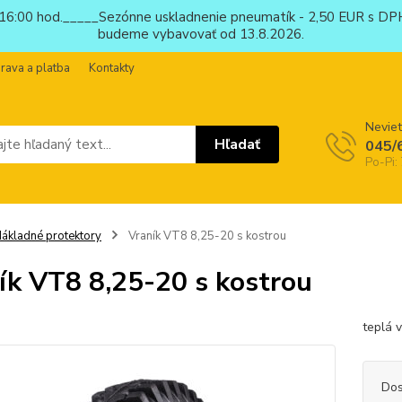
6:00 hod._____Sezónne uskladnenie pneumatík - 2,50 EUR s DPH
budeme vybavovať od 13.8.2026.
rava a platba
Kontakty
Neviet
Hľadať
045/
Po-Pi:
ákladné protektory
Vraník VT8 8,25-20 s kostrou
ík VT8 8,25-20 s kostrou
teplá 
Dos