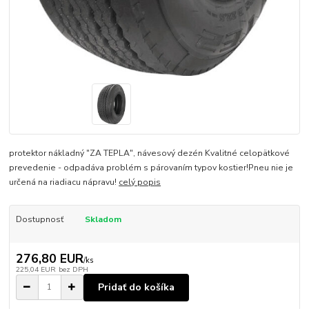
protektor nákladný "ZA TEPLA", návesový dezén Kvalitné celopätkové
prevedenie - odpadáva problém s párovaním typov kostier!Pneu nie je
určená na riadiacu nápravu!
celý popis
Dostupnosť
Skladom
276,80 EUR
/
ks
225,04 EUR
bez DPH
Pridať do košíka