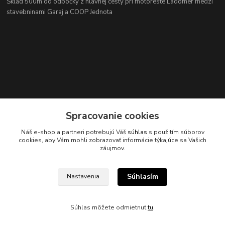
Sklad 500m od odbočky z hlavnej cesty
pri motoreste Ladomer medzi
stavebninami Garaj a COOP Jednota
Kontakty
Spracovanie cookies
Náš e-shop a partneri potrebujú Váš
súhlas
s použitím súborov
cookies, aby Vám mohli zobrazovať informácie týkajúce sa Vašich
záujmov.
045/671 63 50
Súhlasím
Nastavenia
axuspneu@gmail.com
Súhlas môžete odmietnuť
tu
.