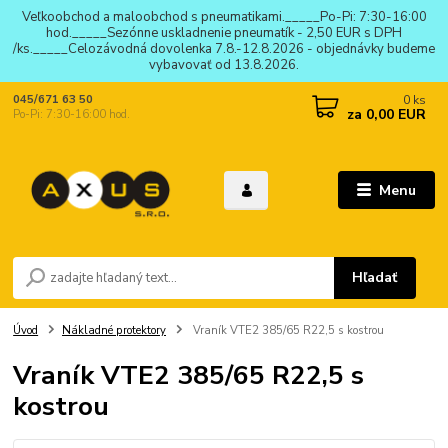
Veľkoobchod a maloobchod s pneumatikami._____Po-Pi: 7:30-16:00
hod._____Sezónne uskladnenie pneumatík - 2,50 EUR s DPH
/ks._____Celozávodná dovolenka 7.8.-12.8.2026 - objednávky budeme
vybavovať od 13.8.2026.
0
ks
045/671 63 50
za
0,00 EUR
Po-Pi: 7:30-16:00 hod.
Menu
Hľadať
Úvod
Nákladné protektory
Vraník VTE2 385/65 R22,5 s kostrou
Vraník VTE2 385/65 R22,5 s
kostrou