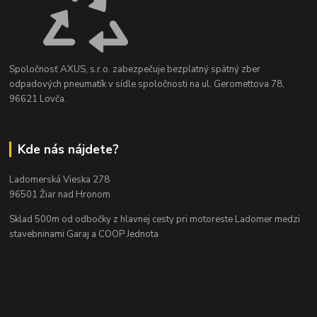
Spoločnosť AXUS, s.r.o. zabezpečuje bezplatný spätný zber
odpadových pneumatík v sídle spoločnosti na ul. Geromettova 78,
96621 Lovča.
Kde nás nájdete?
Ladomerská Vieska 278
96501 Žiar nad Hronom
Sklad 500m od odbočky z hlavnej cesty
pri motoreste Ladomer medzi
stavebninami Garaj a COOP Jednota