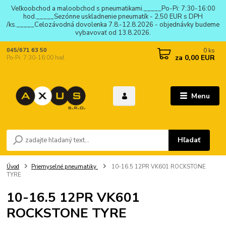
Veľkoobchod a maloobchod s pneumatikami._____Po-Pi: 7:30-16:00
hod._____Sezónne uskladnenie pneumatík - 2,50 EUR s DPH
/ks._____Celozávodná dovolenka 7.8.-12.8.2026 - objednávky budeme
vybavovať od 13.8.2026.
0
ks
045/671 63 50
za
0,00 EUR
Po-Pi: 7:30-16:00 hod.
Menu
Hľadať
Úvod
Priemyselné pneumatiky
10-16.5 12PR VK601 ROCKSTONE
TYRE
10-16.5 12PR VK601
ROCKSTONE TYRE