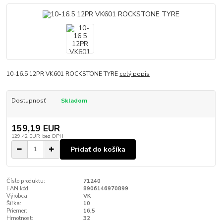
10-16.5 12PR VK601 ROCKSTONE TYRE
celý popis
Dostupnosť
Skladom
159,19 EUR
129,42 EUR
bez DPH
Pridať do košíka
Číslo produktu:
71240
EAN kód:
8906146970899
Výrobca:
VK
Šířka:
10
Priemer:
16,5
Hmotnost:
32