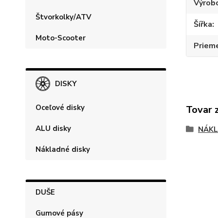
Výrob
Štvorkolky/ATV
Šířka
Moto-Scooter
Priem
DISKY
Oceľové disky
Tovar 
ALU disky
NÁKL
Nákladné disky
DUŠE
Gumové pásy