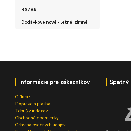
BAZÁR
Dodávkové nové - letné, zimné
Informácie pre zákazníkov
Spätný 
O firme
Doprava a platba
Tabuľky indexov
Obchodné podmienky
Ochrana osobných údajov