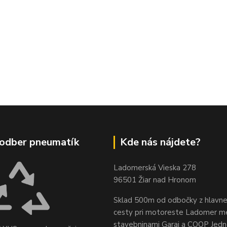
odber pneumatík
Kde nás nájdete?
Ladomerská Vieska 278
96501 Žiar nad Hronom
Sklad 500m od odbočky z hlavne
cesty
pri motoreste Ladomer m
stavebninami Garaj a COOP Jed