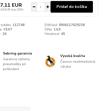
7,11 EUR
Pridať do košíka
,34 EUR
bez DPH
roduktu:
112748
EAN kód:
8906117629238
a:
CEAT
Šířka:
14,9
:
26
Hmotnost:
65
Sebring garancia
Vysoká kvalita
Garancia výmeny
Časovo neobmedzená
pneumatiky pri
záruka
poškodení