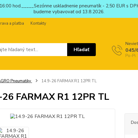
6:00 hod._____Sezónne uskladnenie pneumatík - 2,50 EUR s DPH
budeme vybavovať od 13.8.2026.
rava a platba
Kontakty
Neviet
Hľadať
045/
Po-Pi:
AGRO Pneumatiky
14.9-26 FARMAX R1 12PR TL
9-26 FARMAX R1 12PR TL
Dos