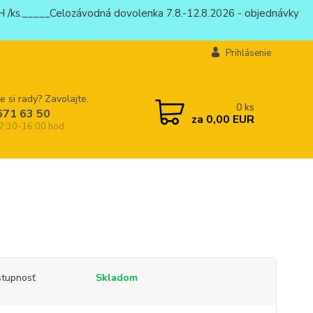
 /ks._____Celozávodná dovolenka 7.8.-12.8.2026 - objednávky
Prihlásenie
e si rady? Zavolajte.
0
ks
671 63 50
za
0,00 EUR
 7:30-16:00 hod.
tupnosť
Skladom