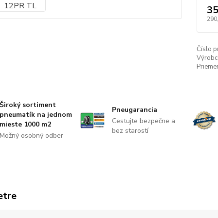
35
290
Číslo p
Výrobc
Priemer
Široký sortiment
Pneugarancia
pneumatík na jednom
Cestujte bezpečne a
mieste 1000 m2
bez starostí
Možný osobný odber
etre