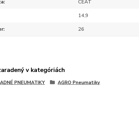
ca
CEAT
14,9
er
26
zaradený v kategóriách
ADNÉ PNEUMATIKY
AGRO Pneumatiky