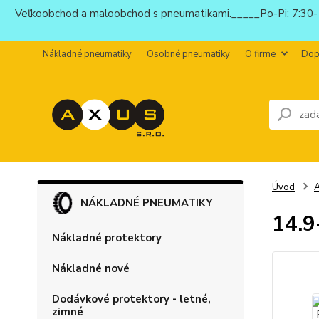
Veľkoobchod a maloobchod s pneumatikami._____Po-Pi: 7:30-1
Nákladné pneumatiky
Osobné pneumatiky
O firme
Dop
Úvod
NÁKLADNÉ PNEUMATIKY
14.
Nákladné protektory
Nákladné nové
Dodávkové protektory - letné,
zimné