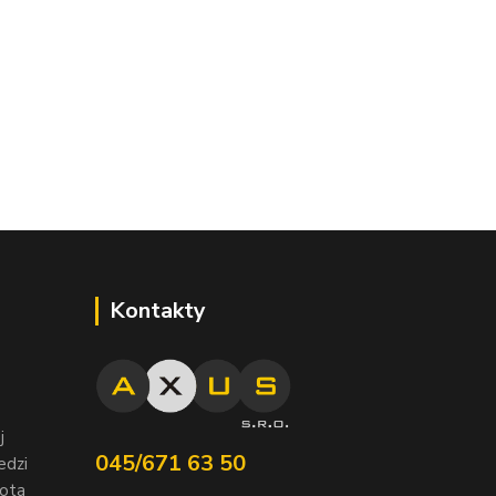
Kontakty
j
045/671 63 50
edzi
nota