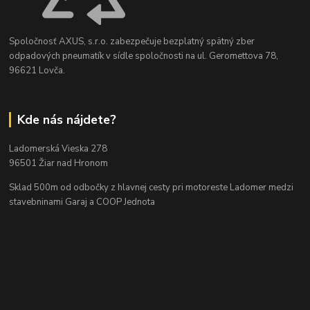
Spoločnosť AXUS, s.r.o. zabezpečuje bezplatný spätný zber
odpadových pneumatík v sídle spoločnosti na ul. Geromettova 78,
96621 Lovča.
Kde nás nájdete?
Ladomerská Vieska 278
96501 Žiar nad Hronom
Sklad 500m od odbočky z hlavnej cesty
pri motoreste Ladomer medzi
stavebninami Garaj a COOP Jednota