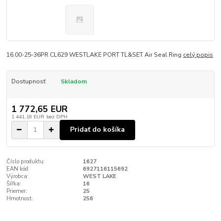
16.00-25-36PR CL629 WESTLAKE PORT TL&SET Air Seal Ring
celý popis
Dostupnosť
Skladom
1 772,65 EUR
1 441,18 EUR
bez DPH
Pridať do košíka
Číslo produktu:
1627
EAN kód:
6927116115692
Výrobca:
WEST LAKE
Šířka:
16
Priemer:
25
Hmotnost:
256