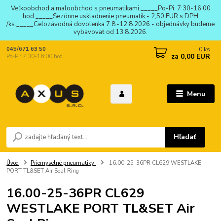
Veľkoobchod a maloobchod s pneumatikami._____Po-Pi: 7:30-16:00
hod._____Sezónne uskladnenie pneumatík - 2,50 EUR s DPH
/ks._____Celozávodná dovolenka 7.8.-12.8.2026 - objednávky budeme
vybavovať od 13.8.2026.
0
ks
045/671 63 50
za
0,00 EUR
Po-Pi: 7:30-16:00 hod.
Menu
Hľadať
Úvod
Priemyselné pneumatiky
16.00-25-36PR CL629 WESTLAKE
PORT TL&SET Air Seal Ring
16.00-25-36PR CL629
WESTLAKE PORT TL&SET Air