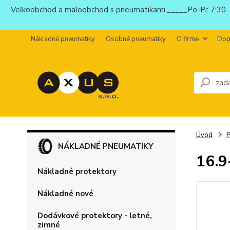
Veľkoobchod a maloobchod s pneumatikami._____Po-Pi: 7:30-1
Nákladné pneumatiky
Osobné pneumatiky
O firme
Dop
Úvod
P
NÁKLADNÉ PNEUMATIKY
16.
Nákladné protektory
Nákladné nové
Dodávkové protektory - letné,
zimné