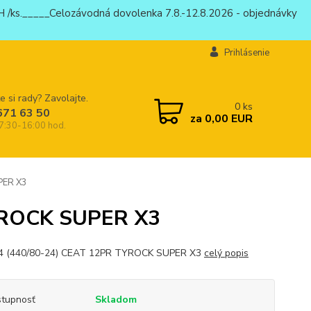
 /ks._____Celozávodná dovolenka 7.8.-12.8.2026 - objednávky
Prihlásenie
e si rady? Zavolajte.
0
ks
671 63 50
za
0,00 EUR
 7:30-16:00 hod.
PER X3
YROCK SUPER X3
24 (440/80-24) CEAT 12PR TYROCK SUPER X3
celý popis
tupnosť
Skladom