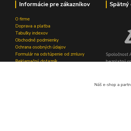
Informácie pre zákazníkov
Spätný 
O firme
Doprava a platba
Tabuľky indexov
Obchodné podmienky
Ochrana osobných údajov
Formulár na odstúpenie od zmluvy
Spoločnosť A
Reklamačný dotazník
bezplatný s
pneumatík v 
Geromettova
Náš e-shop a partn