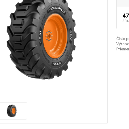
47
384
Číslo p
Výrobc
Priemer