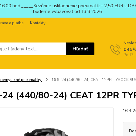
6:00 hod._____Sezónne uskladnenie pneumatík - 2,50 EUR s DPH
budeme vybavovať od 13.8.2026.
rava a platba
Kontakty
Neviet
Hľadať
045/
Po-Pi:
riemyselné pneumatiky
16.9-24 (440/80-24) CEAT 12PR TYROCK SU
9-24 (440/80-24) CEAT 12PR T
16.9-
Dos