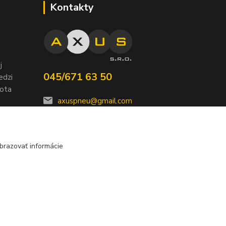
Kontakty
j
045/671 63 50
edzi
nota
axuspneu@gmail.com
brazovať informácie
Vytvorené na
Eshop-rychlo.sk