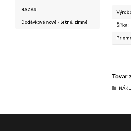
BAZÁR
Výrob
Dodávkové nové - letné, zimné
Šířka
Priem
Tovar 
NÁKL