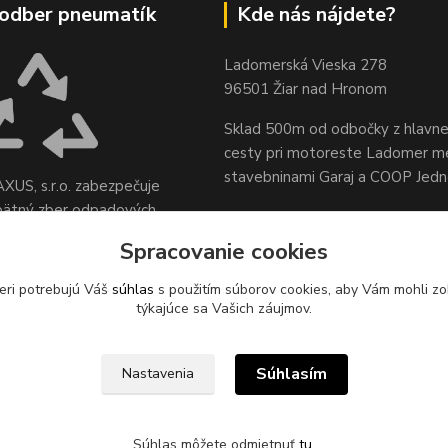
odber pneumatík
Kde nás nájdete?
Ladomerská Vieska 278
96501 Žiar nad Hronom
Sklad 500m od odbočky z hlavne
cesty
pri motoreste Ladomer m
stavebninami Garaj a COOP Jed
XUS, s.r.o. zabezpečuje
pätný zber odpadových
sídle spoločnosti na ul.
Spracovanie cookies
 78, 96621 Lovča.
eri potrebujú Váš
súhlas
s použitím súborov cookies, aby Vám mohli zo
týkajúce sa Vašich záujmov.
Súhlasím
Nastavenia
Súhlas môžete odmietnuť
tu
.