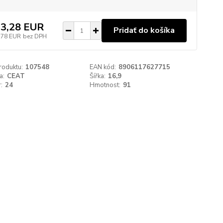
3,28 EUR
Pridať do košíka
,78 EUR
bez DPH
roduktu:
107548
EAN kód:
8906117627715
a:
CEAT
Šířka:
16,9
:
24
Hmotnost:
91