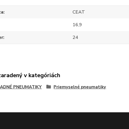
ca
CEAT
16,9
er
24
zaradený v kategóriách
ADNÉ PNEUMATIKY
Priemyselné pneumatiky