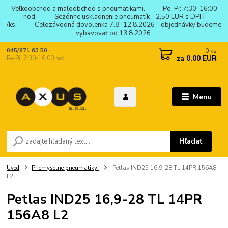
Veľkoobchod a maloobchod s pneumatikami._____Po-Pi: 7:30-16:00
hod._____Sezónne uskladnenie pneumatík - 2,50 EUR s DPH
/ks._____Celozávodná dovolenka 7.8.-12.8.2026 - objednávky budeme
vybavovať od 13.8.2026.
0
ks
045/671 63 50
za
0,00 EUR
Po-Pi: 7:30-16:00 hod.
Menu
Hľadať
Úvod
Priemyselné pneumatiky
Petlas IND25 16,9-28 TL 14PR 156A8
L2
Petlas IND25 16,9-28 TL 14PR
156A8 L2