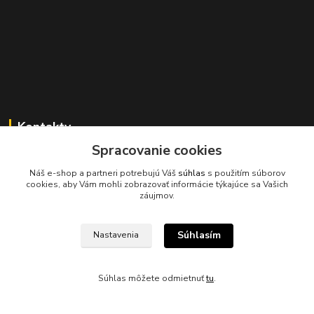
Kontakty
Spracovanie cookies
Náš e-shop a partneri potrebujú Váš
súhlas
s použitím súborov
045/671 63 50
cookies, aby Vám mohli zobrazovať informácie týkajúce sa Vašich
záujmov.
axuspneu@gmail.com
Súhlasím
Nastavenia
Súhlas môžete odmietnuť
tu
.
Vytvorené na
Eshop-rychlo.sk