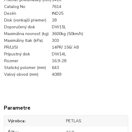
Catalog No
7614
Dezén
IND25
Disk (vonkajší priemer)
28
Doporučený disk
DW15L
Maximálna nosnosť (kg)
3600kg (50km/h)
Maximálny tlak (kPa)
303
PR/LI/SI
14PR/ 156/ A8
Prípustný disk
DW14L
Rozmer
16,9-28
Statický polomer (mm)
643
Valivý obvod (mm)
4089
Parametre
Výrobca
PETLAS