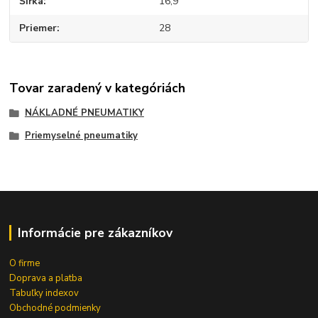
Šířka
16,9
Priemer
28
Tovar zaradený v kategóriách
NÁKLADNÉ PNEUMATIKY
Priemyselné pneumatiky
Informácie pre zákazníkov
O firme
Doprava a platba
Tabuľky indexov
Obchodné podmienky