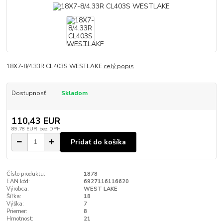
18X7-8/4.33R CL403S WESTLAKE
celý popis
Dostupnosť
Skladom
110,43 EUR
89,78 EUR
bez DPH
Pridať do košíka
Číslo produktu:
1878
EAN kód:
6927116116620
Výrobca:
WEST LAKE
Šířka:
18
Výška:
7
Priemer:
8
Hmotnost:
21