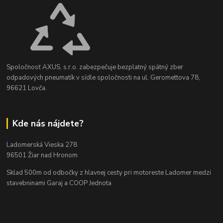
Spoločnosť AXUS, s.r.o. zabezpečuje bezplatný spätný zber
odpadových pneumatík v sídle spoločnosti na ul. Geromettova 78,
96621 Lovča.
Kde nás nájdete?
Ladomerská Vieska 278
96501 Žiar nad Hronom
Sklad 500m od odbočky z hlavnej cesty
pri motoreste Ladomer medzi
stavebninami Garaj a COOP Jednota