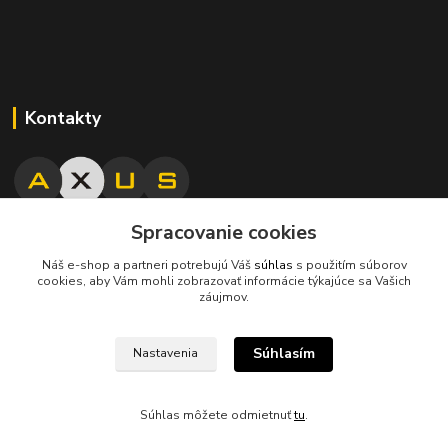
Kontakty
Spracovanie cookies
045/671 63 50
Náš e-shop a partneri potrebujú Váš
súhlas
s použitím súborov
cookies, aby Vám mohli zobrazovať informácie týkajúce sa Vašich
axuspneu@gmail.com
záujmov.
Súhlasím
Nastavenia
Súhlas môžete odmietnuť
tu
.
Vytvorené na
Eshop-rychlo.sk