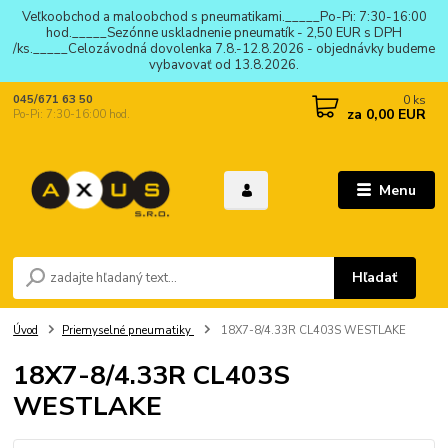
Veľkoobchod a maloobchod s pneumatikami._____Po-Pi: 7:30-16:00
hod._____Sezónne uskladnenie pneumatík - 2,50 EUR s DPH
/ks._____Celozávodná dovolenka 7.8.-12.8.2026 - objednávky budeme
vybavovať od 13.8.2026.
0
ks
045/671 63 50
za
0,00 EUR
Po-Pi: 7:30-16:00 hod.
Menu
Hľadať
Úvod
Priemyselné pneumatiky
18X7-8/4.33R CL403S WESTLAKE
18X7-8/4.33R CL403S
WESTLAKE