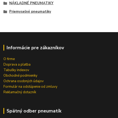
NÁKLADNÉ PNEUMATIKY
Priemyselné pneumatiky
Informácie pre zákazníkov
O firme
Doprava a platba
Tabuľky indexov
Obchodné podmienky
Ochrana osobných údajov
Formulár na odstúpenie od zmluvy
Reklamačný dotazník
Spätný odber pneumatík