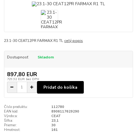
23.1-30 CEAT12PR FARMAX R1 TL
celý popis
Dostupnosť
Skladom
897,80 EUR
729,92 EUR
bez DPH
Pridať do košíka
Číslo produktu:
112780
EAN kód:
8906117629290
Výrobca:
CEAT
Šířka:
23,1
Priemer:
30
Hmotnost:
161