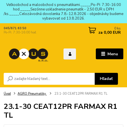
Veľkoobchod a maloobchod s pneumatikami._____Po-Pi: 7:30-16:00
hod._____Sezónne uskladnenie pneumatík - 2,50 EUR s DPH
/ks._____Celozávodná dovolenka 7.8.-12.8.2026 - objednávky budeme
vybavovať od 13.8.2026.
0
ks
045/671 63 50
za
0,00 EUR
Po-Pi: 7:30-16:00 hod.
Menu
Hľadať
Úvod
AGRO Pneumatiky
23.1-30 CEAT12PR FARMAX R1 TL
23.1-30 CEAT12PR FARMAX R1
TL