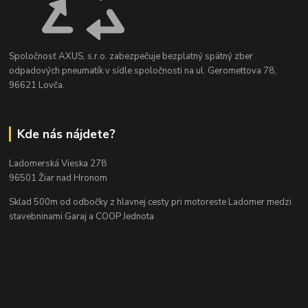
Spoločnosť AXUS, s.r.o. zabezpečuje bezplatný spätný zber
odpadových pneumatík v sídle spoločnosti na ul. Geromettova 78,
96621 Lovča.
Kde nás nájdete?
Ladomerská Vieska 278
96501 Žiar nad Hronom
Sklad 500m od odbočky z hlavnej cesty
pri motoreste Ladomer medzi
stavebninami Garaj a COOP Jednota