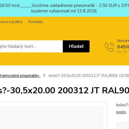
6:00 hod._____Sezónne uskladnenie pneumatík - 2,50 EUR s DPH
budeme vybavovať od 13.8.2026.
rava a platba
Kontakty
Neviet
Hľadať
045/
Po-Pi:
riemyselné pneumatiky
koles?-30,5x20.00 200312 JT RAL9006 10/28
s?-30,5x20.00 200312 JT RAL9
koles?
popis