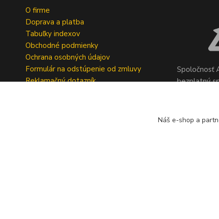
O firme
Doprava a platba
Tabuľky indexov
Obchodné podmienky
Ochrana osobných údajov
Formulár na odstúpenie od zmluvy
Spoločnosť A
Reklamačný dotazník
bezplatný s
pneumatík v 
Geromettova
Náš e-shop a partn