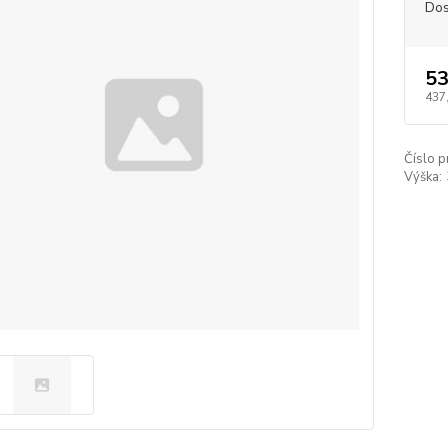
Dos
53
437
Číslo p
Výška: