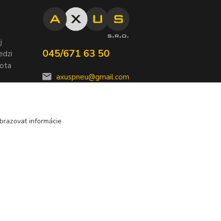
j
045/671 63 50
edzi
nota
axuspneu@gmail.com
brazovať informácie
Vytvorené na
Eshop-rychlo.sk