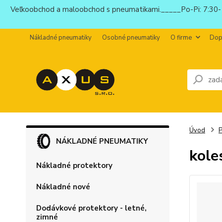
Veľkoobchod a maloobchod s pneumatikami._____Po-Pi: 7:30-1
Nákladné pneumatiky
Osobné pneumatiky
O firme
Dop
Úvod
P
NÁKLADNÉ PNEUMATIKY
kole
Nákladné protektory
Nákladné nové
Dodávkové protektory - letné,
zimné