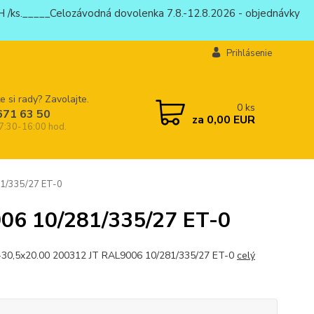
 /ks._____Celozávodná dovolenka 7.8.-12.8.2026 - objednávky
Prihlásenie
e si rady? Zavolajte.
0
ks
671 63 50
za
0,00 EUR
 7:30-16:00 hod.
1/335/27 ET-0
006 10/281/335/27 ET-0
-30,5x20.00 200312 JT RAL9006 10/281/335/27 ET-0
celý