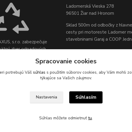
Ladomerská Vieska 278
96501 Žiar nad Hronom
Sklad 500m od odbočky z hlavne
cesty
pri motoreste Ladomer m
stavebninami Garaj a COOP Jed
XUS, s.r.o. zabezpečuje
pätný zber odpadových
sídle spoločnosti na ul.
Spracovanie cookies
 78, 96621 Lovča.
eri potrebujú Váš
súhlas
s použitím súborov cookies, aby Vám mohli zo
týkajúce sa Vašich záujmov.
Súhlasím
Nastavenia
Súhlas môžete odmietnuť
tu
.