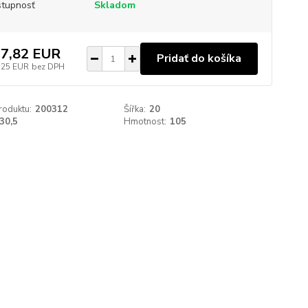
tupnosť
Skladom
7,82 EUR
Pridať do košíka
,25 EUR
bez DPH
roduktu:
200312
Šířka:
20
30,5
Hmotnost:
105