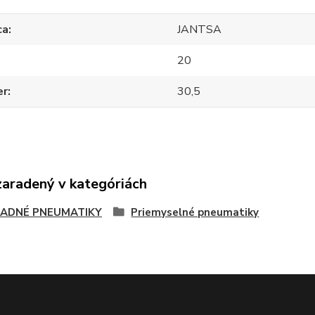
ca
JANTSA
20
er
30,5
zaradený v kategóriách
ADNÉ PNEUMATIKY
Priemyselné pneumatiky