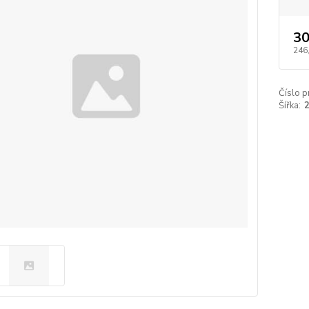
30
246
Číslo p
Šířka: