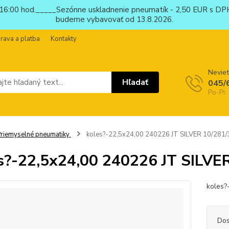
6:00 hod._____Sezónne uskladnenie pneumatík - 2,50 EUR s DPH
budeme vybavovať od 13.8.2026.
rava a platba
Kontakty
Neviet
Hľadať
045/
Po-Pi:
riemyselné pneumatiky
koles?-22,5x24,00 240226 JT SILVER 10/281/
s?-22,5x24,00 240226 JT SILVE
koles?
Dos