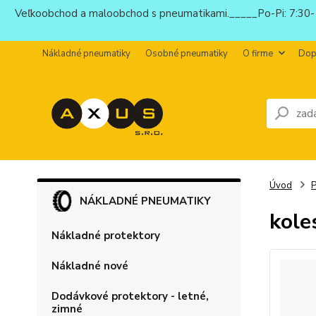
Veľkoobchod a maloobchod s pneumatikami._____Po-Pi: 7:30-1
Nákladné pneumatiky
Osobné pneumatiky
O firme
Dop
Úvod
P
NÁKLADNÉ PNEUMATIKY
kole
Nákladné protektory
Nákladné nové
Dodávkové protektory - letné,
zimné