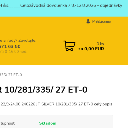
 /ks._____Celozávodná dovolenka 7.8.-12.8.2026 - objednávky
Prihlásenie
e si rady? Zavolajte.
0
ks
671 63 50
za
0,00 EUR
 7:30-16:00 hod.
335/ 27 ET-0
R 10/281/335/ 27 ET-0
-22,5x24,00 240226 JT SILVER 10/281/335/ 27 ET-0
celý popis
tupnosť
Skladom