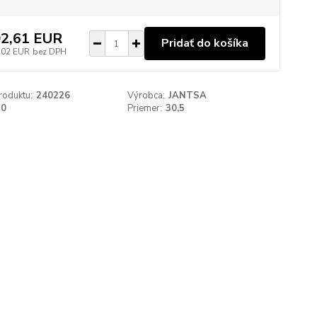
2,61 EUR
Pridať do košíka
,02 EUR
bez DPH
roduktu:
240226
Výrobca:
JANTSA
20
Priemer:
30,5