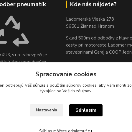
odber pneumatík
Kde nás nájdete?
Ladomerská Vieska 278
96501 Žiar nad Hronom
Sklad 500m od odbočky z hlavne
cesty
pri motoreste Ladomer m
stavebninami Garaj a COOP Jed
XUS, s.r.o. zabezpečuje
pätný zber odpadových
sídle spoločnosti na ul.
Spracovanie cookies
 78, 96621 Lovča.
eri potrebujú Váš
súhlas
s použitím súborov cookies, aby Vám mohli zo
týkajúce sa Vašich záujmov.
Súhlasím
Nastavenia
Súhlas môžete odmietnuť
tu
.