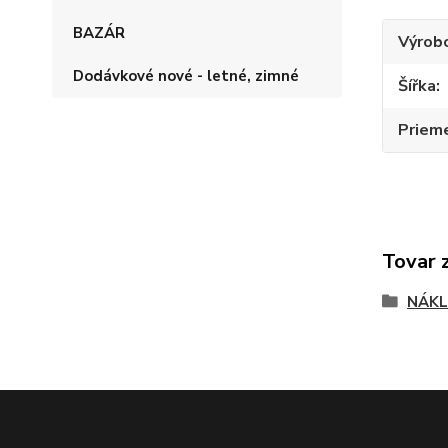
BAZÁR
Výrob
Dodávkové nové - letné, zimné
Šířka
Priem
Tovar 
NÁKL