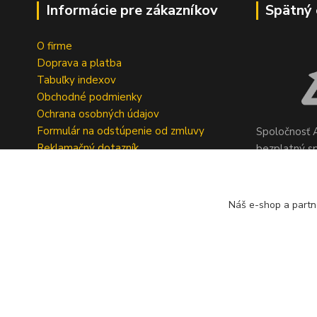
Informácie pre zákazníkov
Spätný 
O firme
Doprava a platba
Tabuľky indexov
Obchodné podmienky
Ochrana osobných údajov
Formulár na odstúpenie od zmluvy
Spoločnosť A
Reklamačný dotazník
bezplatný s
pneumatík v 
Geromettova
Náš e-shop a partn