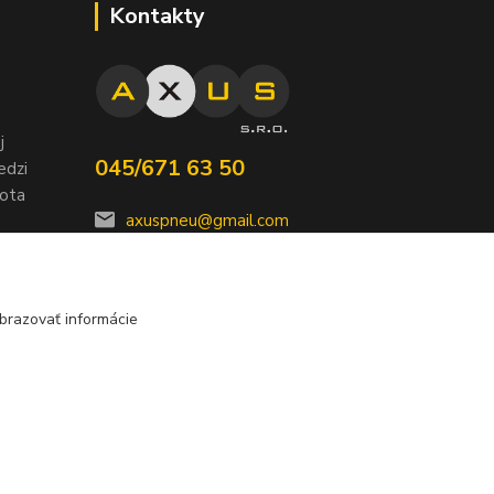
Kontakty
j
045/671 63 50
edzi
nota
axuspneu@gmail.com
brazovať informácie
Vytvorené na
Eshop-rychlo.sk