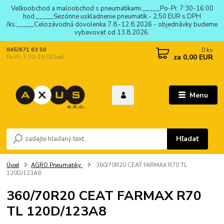
Veľkoobchod a maloobchod s pneumatikami._____Po-Pi: 7:30-16:00
hod._____Sezónne uskladnenie pneumatík - 2,50 EUR s DPH
/ks._____Celozávodná dovolenka 7.8.-12.8.2026 - objednávky budeme
vybavovať od 13.8.2026.
0
ks
045/671 63 50
za
0,00 EUR
Po-Pi: 7:30-16:00 hod.
Menu
Hľadať
Úvod
AGRO Pneumatiky
360/70R20 CEAT FARMAX R70 TL
120D/123A8
360/70R20 CEAT FARMAX R70
TL 120D/123A8