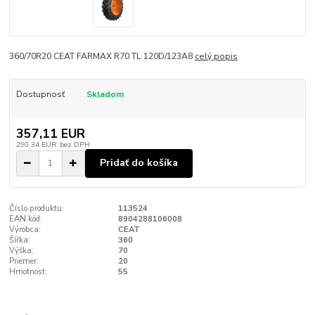
360/70R20 CEAT FARMAX R70 TL 120D/123A8
celý popis
Dostupnosť
Skladom
357,11 EUR
290,34 EUR
bez DPH
Pridať do košíka
Číslo produktu:
113524
EAN kód:
8904288106008
Výrobca:
CEAT
Šířka:
360
Výška:
70
Priemer:
20
Hmotnost:
55