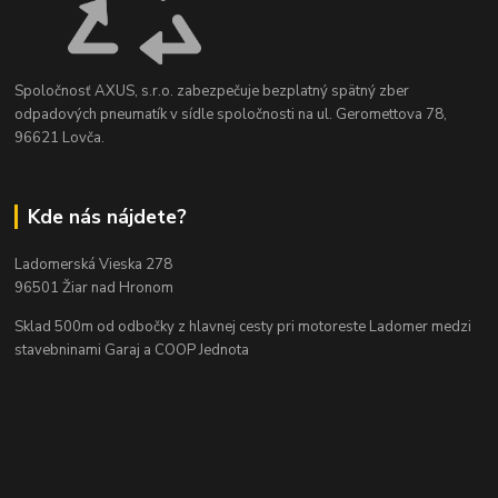
Spoločnosť AXUS, s.r.o. zabezpečuje bezplatný spätný zber
odpadových pneumatík v sídle spoločnosti na ul. Geromettova 78,
96621 Lovča.
Kde nás nájdete?
Ladomerská Vieska 278
96501 Žiar nad Hronom
Sklad 500m od odbočky z hlavnej cesty
pri motoreste Ladomer medzi
stavebninami Garaj a COOP Jednota