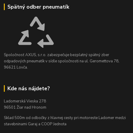
Spätný odber pneumatík
Spoločnosť AXUS, s.r.o. zabezpečuje bezplatný spätný zber
odpadových pneumatík v sídle spoločnosti na ul. Geromettova 78,
96621 Lovča.
Kde nás nájdete?
Ladomerská Vieska 278
96501 Žiar nad Hronom
Sklad 500m od odbočky z hlavnej cesty
pri motoreste Ladomer medzi
stavebninami Garaj a COOP Jednota