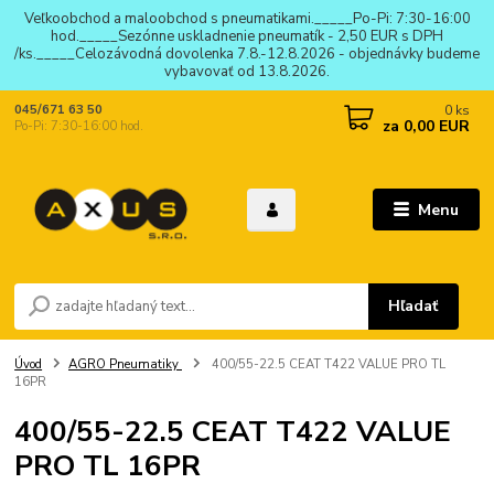
Veľkoobchod a maloobchod s pneumatikami._____Po-Pi: 7:30-16:00
hod._____Sezónne uskladnenie pneumatík - 2,50 EUR s DPH
/ks._____Celozávodná dovolenka 7.8.-12.8.2026 - objednávky budeme
vybavovať od 13.8.2026.
0
ks
045/671 63 50
za
0,00 EUR
Po-Pi: 7:30-16:00 hod.
Menu
Hľadať
Úvod
AGRO Pneumatiky
400/55-22.5 CEAT T422 VALUE PRO TL
16PR
400/55-22.5 CEAT T422 VALUE
PRO TL 16PR