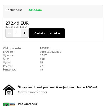
Dostupnosť
Skladom
272,49 EUR
221,54 EUR
bez DPH
Pridať do košíka
Číslo produktu:
103951
EAN kód:
8906117622819
Výrobca:
CEAT
Šířka:
400
Výška:
55
Priemer:
22,5
Hmotnost:
49
Široký sortiment pneumatík na jednom mieste 1000 m2
Možný osobný odber
Pneugarancia