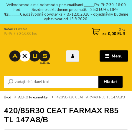
Veľkoobchod a maloobchod s pneumatikami._____Po-Pi: 7:30-16:00
hod._____Sezónne uskladnenie pneumatík - 2,50 EUR s DPH
/ks._____Celozávodná dovolenka 7.8.-12.8.2026 - objednávky budeme
vybavovať od 13.8.2026.
0
ks
045/671 63 50
za
0,00 EUR
Po-Pi: 7:30-16:00 hod.
Menu
Hľadať
Úvod
AGRO Pneumatiky
420/85R30 CEAT FARMAX R85 TL 147A8/B
420/85R30 CEAT FARMAX R85
TL 147A8/B