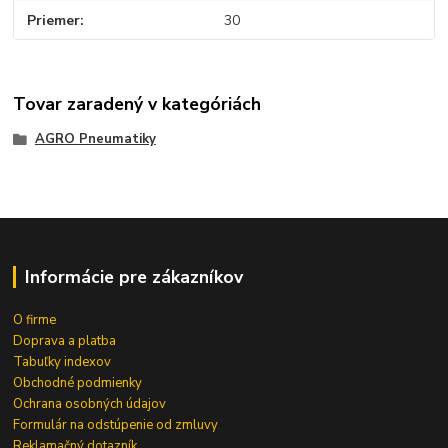
Priemer
30
Tovar zaradený v kategóriách
AGRO Pneumatiky
Informácie pre zákazníkov
O firme
Doprava a platba
Tabuľky indexov
Obchodné podmienky
Ochrana osobných údajov
Formulár na odstúpenie od zmluvy
Reklamačný dotazník