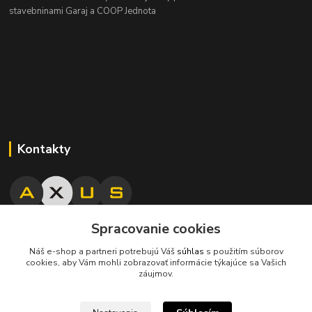
stavebninami Garaj a COOP Jednota
Kontakty
Spracovanie cookies
045/671 63 50
Náš e-shop a partneri potrebujú Váš
súhlas
s použitím súborov
cookies, aby Vám mohli zobrazovať informácie týkajúce sa Vašich
axuspneu@gmail.com
záujmov.