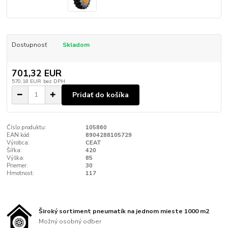
Dostupnosť
Skladom
701,32 EUR
570,18 EUR
bez DPH
Pridať do košíka
Číslo produktu:
105860
EAN kód:
8904288105729
Výrobca:
CEAT
Šířka:
420
Výška:
85
Priemer:
30
Hmotnost:
117
Široký sortiment pneumatík na jednom mieste 1000 m2
Možný osobný odber