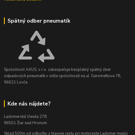
Spätný odber pneumatík
Spoločnosť AXUS, s.r.o. zabezpečuje bezplatný spätný zber
odpadových pneumatík v sídle spoločnosti na ul. Geromettova 78,
96621 Lovča.
Kde nás nájdete?
Ladomerská Vieska 278
96501 Žiar nad Hronom
Sklad 500m od odbočky z hlavnej cesty
pri motoreste Ladomer medzi