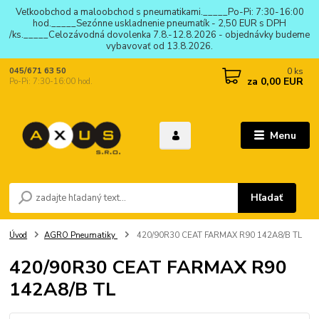
Veľkoobchod a maloobchod s pneumatikami._____Po-Pi: 7:30-16:00
hod._____Sezónne uskladnenie pneumatík - 2,50 EUR s DPH
/ks._____Celozávodná dovolenka 7.8.-12.8.2026 - objednávky budeme
vybavovať od 13.8.2026.
0
ks
045/671 63 50
za
0,00 EUR
Po-Pi: 7:30-16:00 hod.
Menu
Hľadať
Úvod
AGRO Pneumatiky
420/90R30 CEAT FARMAX R90 142A8/B TL
420/90R30 CEAT FARMAX R90
142A8/B TL