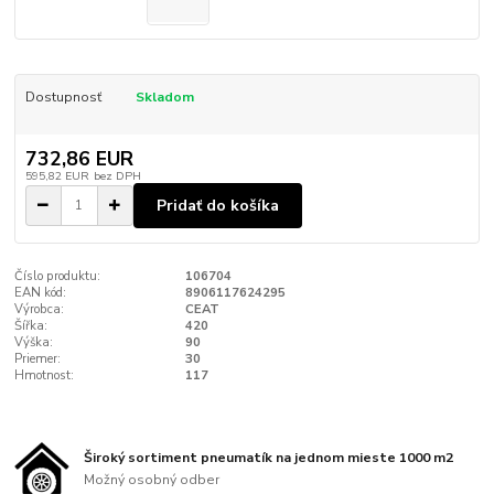
Dostupnosť
Skladom
732,86 EUR
595,82 EUR
bez DPH
Pridať do košíka
Číslo produktu:
106704
EAN kód:
8906117624295
Výrobca:
CEAT
Šířka:
420
Výška:
90
Priemer:
30
Hmotnost:
117
Široký sortiment pneumatík na jednom mieste 1000 m2
Možný osobný odber