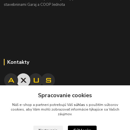
stavebninami Garaj a COOP Jednota
Kontakty
Spracovanie cookies
045/671 63 50
Náš e-shop a partneri potrebujú Váš
súhlas
s použitím súborov
cookies, aby Vám mohli zobrazovať informácie týkajúce sa Vašich
axuspneu@gmail.com
záujmov.