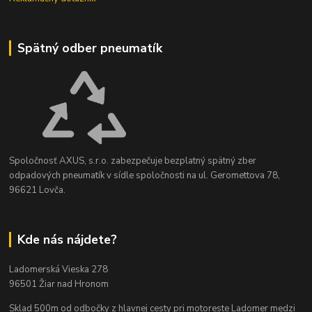
Spätný odber pneumatík
Spoločnosť AXUS, s.r.o. zabezpečuje bezplatný spätný zber
odpadových pneumatík v sídle spoločnosti na ul. Geromettova 78,
96621 Lovča.
Kde nás nájdete?
Ladomerská Vieska 278
96501 Žiar nad Hronom
Sklad 500m od odbočky z hlavnej cesty
pri motoreste Ladomer medzi