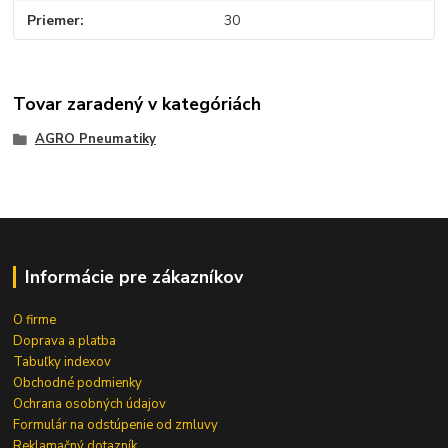
Priemer
30
Tovar zaradený v kategóriách
AGRO Pneumatiky
Informácie pre zákazníkov
O firme
Doprava a platba
Tabuľky indexov
Obchodné podmienky
Ochrana osobných údajov
Formulár na odstúpenie od zmluvy
Reklamačný dotazník