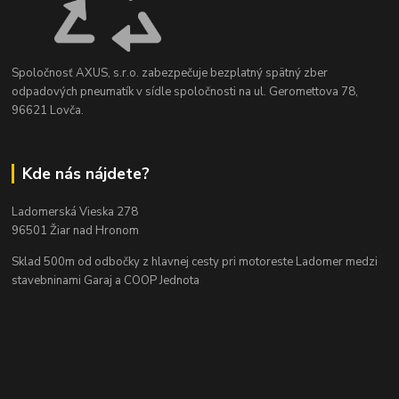
Spoločnosť AXUS, s.r.o. zabezpečuje bezplatný spätný zber
odpadových pneumatík v sídle spoločnosti na ul. Geromettova 78,
96621 Lovča.
Kde nás nájdete?
Ladomerská Vieska 278
96501 Žiar nad Hronom
Sklad 500m od odbočky z hlavnej cesty
pri motoreste Ladomer medzi
stavebninami Garaj a COOP Jednota