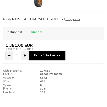
650/65R30.5 CEAT FLOATMAX FT 176D TL SB
celý popis
Dostupnosť
Skladom
1 351,00 EUR
1 098,38 EUR
bez DPH
Pridať do košíka
Číslo produktu:
107830
EAN kód:
8906117628835
Výrobca:
CEAT
Šířka:
650
Výška:
65
Priemer:
30,5
Hmotnost:
192