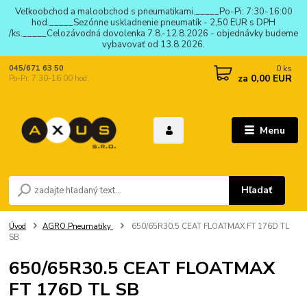
Veľkoobchod a maloobchod s pneumatikami._____Po-Pi: 7:30-16:00
hod._____Sezónne uskladnenie pneumatík - 2,50 EUR s DPH
/ks._____Celozávodná dovolenka 7.8.-12.8.2026 - objednávky budeme
vybavovať od 13.8.2026.
0
ks
045/671 63 50
za
0,00 EUR
Po-Pi: 7:30-16:00 hod.
Menu
Hľadať
Úvod
AGRO Pneumatiky
650/65R30.5 CEAT FLOATMAX FT 176D TL
SB
650/65R30.5 CEAT FLOATMAX
FT 176D TL SB