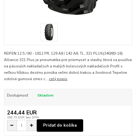
REIFEN 12.5 / 80 - 1812 PR, 129 A8 / 142 A8, TL, 321 PLUS(340/80-18)
Alliance 321 Plus je pneumatika pre priemysel a stavby, ktorá sa používa
na pásových nakladačoch a malých kolesových nakladačoch Profil s
veľkou hĺbkou dezénu ponúka veľmi dobrú trakciu a životnost Tepelne
odolná gumová zmes c...
celý popis
Dostupnosť
Skladom
244,44 EUR
198,73 EUR
bez DPH
Pridať do košíka