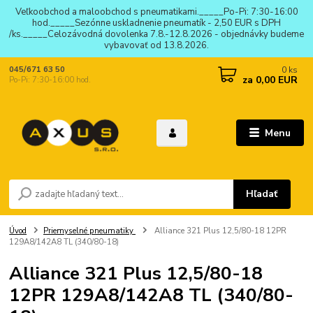
Veľkoobchod a maloobchod s pneumatikami._____Po-Pi: 7:30-16:00
hod._____Sezónne uskladnenie pneumatík - 2,50 EUR s DPH
/ks._____Celozávodná dovolenka 7.8.-12.8.2026 - objednávky budeme
vybavovať od 13.8.2026.
0
ks
045/671 63 50
za
0,00 EUR
Po-Pi: 7:30-16:00 hod.
Menu
Hľadať
Úvod
Priemyselné pneumatiky
Alliance 321 Plus 12,5/80-18 12PR
129A8/142A8 TL (340/80-18)
Alliance 321 Plus 12,5/80-18
12PR 129A8/142A8 TL (340/80-