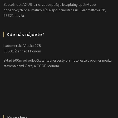
Spoločnosť AXUS, s.r.o. zabezpečuje bezplatný spätný zber
odpadových pneumatík v sídle spoločnosti na ul. Geromettova 78,
96621 Lovča.
Kde nás nájdete?
Ladomerská Vieska 278
96501 Žiar nad Hronom
Sklad 500m od odbočky z hlavnej cesty
pri motoreste Ladomer medzi
stavebninami Garaj a COOP Jednota