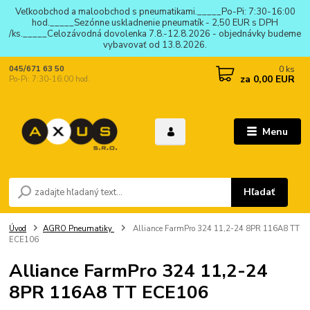
Veľkoobchod a maloobchod s pneumatikami._____Po-Pi: 7:30-16:00
hod._____Sezónne uskladnenie pneumatík - 2,50 EUR s DPH
/ks._____Celozávodná dovolenka 7.8.-12.8.2026 - objednávky budeme
vybavovať od 13.8.2026.
0
ks
045/671 63 50
za
0,00 EUR
Po-Pi: 7:30-16:00 hod.
Menu
Hľadať
Úvod
AGRO Pneumatiky
Alliance FarmPro 324 11,2-24 8PR 116A8 TT
ECE106
Alliance FarmPro 324 11,2-24
8PR 116A8 TT ECE106