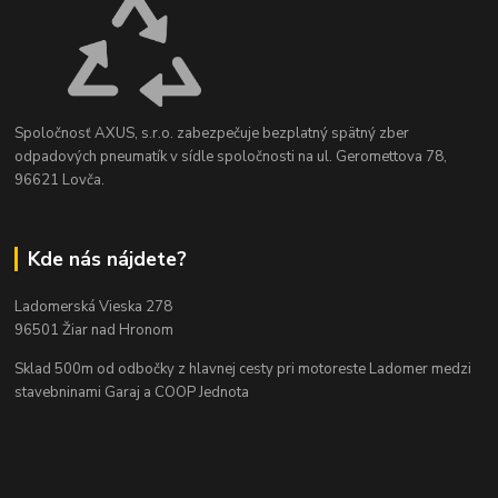
Spoločnosť AXUS, s.r.o. zabezpečuje bezplatný spätný zber
odpadových pneumatík v sídle spoločnosti na ul. Geromettova 78,
96621 Lovča.
Kde nás nájdete?
Ladomerská Vieska 278
96501 Žiar nad Hronom
Sklad 500m od odbočky z hlavnej cesty
pri motoreste Ladomer medzi
stavebninami Garaj a COOP Jednota