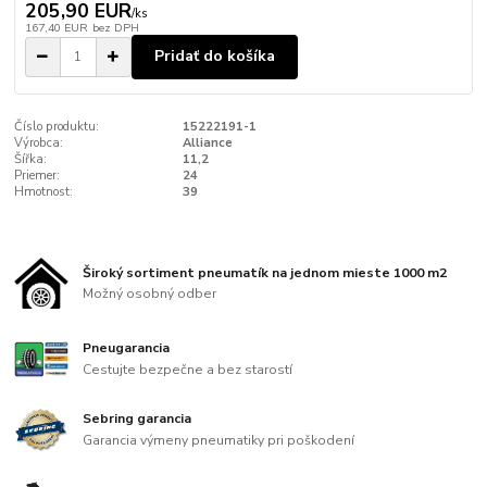
205,90 EUR
/
ks
167,40 EUR
bez DPH
Pridať do košíka
Číslo produktu:
15222191-1
Výrobca:
Alliance
Šířka:
11,2
Priemer:
24
Hmotnost:
39
Široký sortiment pneumatík na jednom mieste 1000 m2
Možný osobný odber
Pneugarancia
Cestujte bezpečne a bez starostí
Sebring garancia
Garancia výmeny pneumatiky pri poškodení