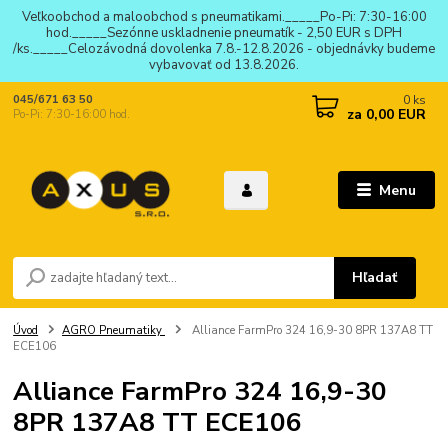
Veľkoobchod a maloobchod s pneumatikami._____Po-Pi: 7:30-16:00
hod._____Sezónne uskladnenie pneumatík - 2,50 EUR s DPH
/ks._____Celozávodná dovolenka 7.8.-12.8.2026 - objednávky budeme
vybavovať od 13.8.2026.
0
ks
045/671 63 50
za
0,00 EUR
Po-Pi: 7:30-16:00 hod.
Menu
Hľadať
Úvod
AGRO Pneumatiky
Alliance FarmPro 324 16,9-30 8PR 137A8 TT
ECE106
Alliance FarmPro 324 16,9-30
8PR 137A8 TT ECE106