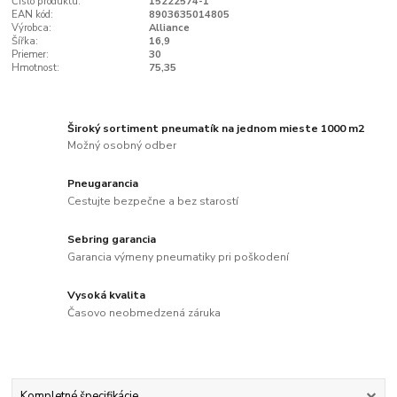
Číslo produktu:
15222574-1
EAN kód:
8903635014805
Výrobca:
Alliance
Šířka:
16,9
Priemer:
30
Hmotnost:
75,35
Široký sortiment pneumatík na jednom mieste 1000 m2
Možný osobný odber
Pneugarancia
Cestujte bezpečne a bez starostí
Sebring garancia
Garancia výmeny pneumatiky pri poškodení
Vysoká kvalita
Časovo neobmedzená záruka
Kompletné špecifikácie