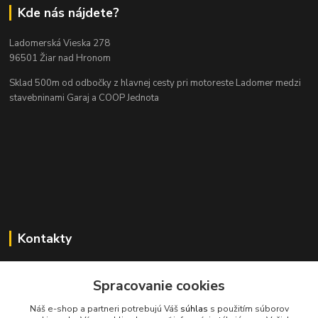
Kde nás nájdete?
Ladomerská Vieska 278
96501 Žiar nad Hronom
Sklad 500m od odbočky z hlavnej cesty
pri motoreste Ladomer medzi
stavebninami Garaj a COOP Jednota
Kontakty
Spracovanie cookies
045/671 63 50
Náš e-shop a partneri potrebujú Váš
súhlas
s použitím súborov