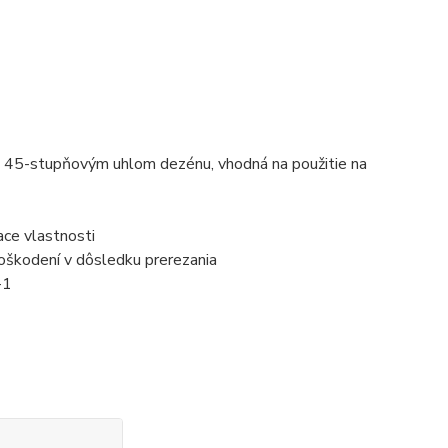
 45-stupňovým uhlom dezénu, vhodná na použitie na
ace vlastnosti
oškodení v dôsledku prerezania
-1