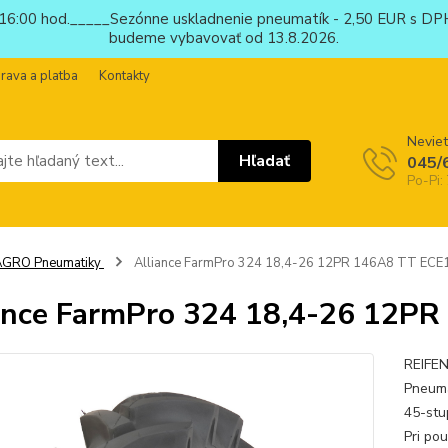
6:00 hod._____Sezónne uskladnenie pneumatík - 2,50 EUR s DPH
budeme vybavovať od 13.8.2026.
rava a platba
Kontakty
Neviet
Hľadať
045/
Po-Pi:
AGRO Pneumatiky
Alliance FarmPro 324 18,4-26 12PR 146A8 TT ECE
ance FarmPro 324 18,4-26 12P
REIFEN
Pneuma
45-stu
Pri po