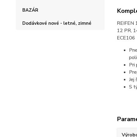
Komple
BAZÁR
REIFEN 1
Dodávkové nové - letné, zimné
12 PR, 
ECE106
Pne
pol
Pri
Pre
Jej
S t
Param
Výrob