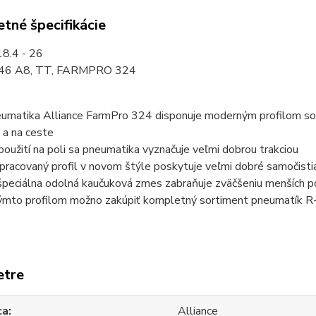
tné špecifikácie
8.4 - 26
146 A8, TT, FARMPRO 324
umatika Alliance FarmPro 324 disponuje moderným profilom so
i a na ceste
 použití na poli sa pneumatika vyznačuje veľmi dobrou trakciou
pracovaný profil v novom štýle poskytuje veľmi dobré samočisti
 špeciálna odolná kaučuková zmes zabraňuje zväčšeniu menších p
ýmto profilom možno zakúpiť kompletný sortiment pneumatík R
etre
ca
Alliance