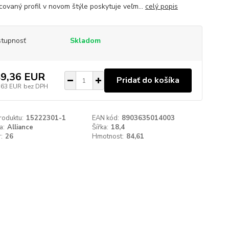
covaný profil v novom štýle poskytuje veľm...
celý popis
tupnosť
Skladom
9,36 EUR
Pridať do košíka
,63 EUR
bez DPH
roduktu:
15222301-1
EAN kód:
8903635014003
a:
Alliance
Šířka:
18,4
:
26
Hmotnost:
84,61