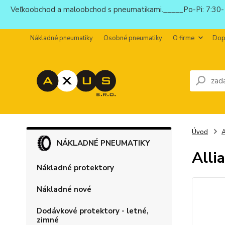
Veľkoobchod a maloobchod s pneumatikami._____Po-Pi: 7:30-1
Nákladné pneumatiky
Osobné pneumatiky
O firme
Dop
Úvod
NÁKLADNÉ PNEUMATIKY
Alli
Nákladné protektory
Nákladné nové
Dodávkové protektory - letné,
zimné