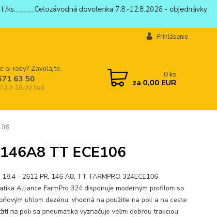
 /ks._____Celozávodná dovolenka 7.8.-12.8.2026 - objednávky
Prihlásenie
e si rady? Zavolajte.
0
ks
671 63 50
za
0,00 EUR
 7:30-16:00 hod.
106
R 146A8 TT ECE106
 18.4 - 2612 PR, 146 A8, TT, FARMPRO 324ECE106
tika Alliance FarmPro 324 disponuje moderným profilom so
pňovým uhlom dezénu, vhodná na použitie na poli a na ceste
užití na poli sa pneumatika vyznačuje veľmi dobrou trakciou