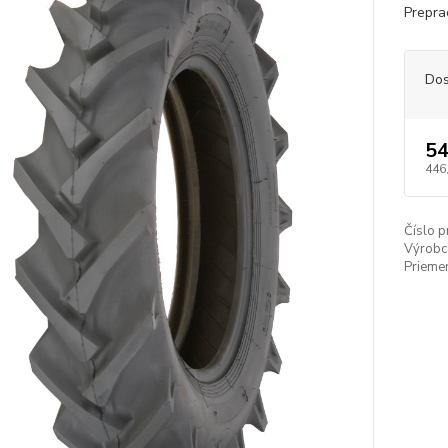
Prepra
Dos
54
446
Číslo p
Výrobc
Priemer