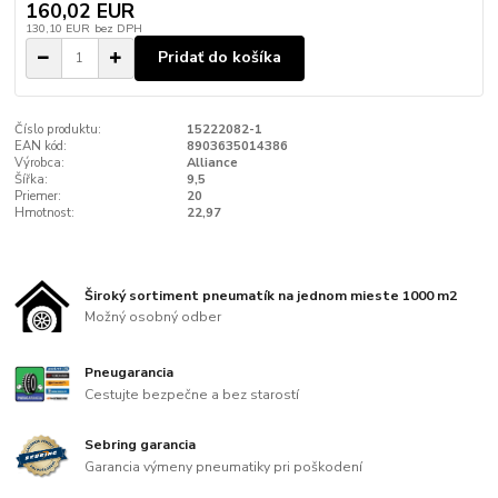
160,02 EUR
130,10 EUR
bez DPH
Pridať do košíka
Číslo produktu:
15222082-1
EAN kód:
8903635014386
Výrobca:
Alliance
Šířka:
9,5
Priemer:
20
Hmotnost:
22,97
Široký sortiment pneumatík na jednom mieste 1000 m2
Možný osobný odber
Pneugarancia
Cestujte bezpečne a bez starostí
Sebring garancia
Garancia výmeny pneumatiky pri poškodení