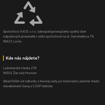
Spoločnosť AXUS, s.r.o. zabezpečuje bezplatný spätný zber
odpadových pneumatík v sídle spoločnosti na ul. Geromettova 78,
96621 Lovča.
Kde nás nájdete?
Ladomerská Vieska 278
96501 Žiar nad Hronom
Sklad 500m od odbočky z hlavnej cesty
pri motoreste Ladomer medzi
stavebninami Garaj a COOP Jednota