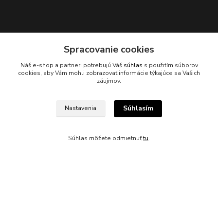
Spracovanie cookies
Kontakty
Náš e-shop a partneri potrebujú Váš
súhlas
s použitím súborov
cookies, aby Vám mohli zobrazovať informácie týkajúce sa Vašich
záujmov.
Súhlasím
Nastavenia
045/671 63 50
Súhlas môžete odmietnuť
tu
.
axuspneu@gmail.com
Vytvorené na
Eshop-rychlo.sk