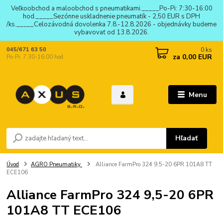
Veľkoobchod a maloobchod s pneumatikami._____Po-Pi: 7:30-16:00
hod._____Sezónne uskladnenie pneumatík - 2,50 EUR s DPH
/ks._____Celozávodná dovolenka 7.8.-12.8.2026 - objednávky budeme
vybavovať od 13.8.2026.
0
ks
045/671 63 50
za
0,00 EUR
Po-Pi: 7:30-16:00 hod.
Menu
Hľadať
Úvod
AGRO Pneumatiky
Alliance FarmPro 324 9,5-20 6PR 101A8 TT
ECE106
Alliance FarmPro 324 9,5-20 6PR
101A8 TT ECE106