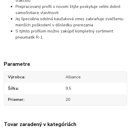
trakciou
Prepracovaný profil v novom štýle poskytuje veľmi dobré
samočistiace vlastnosti
Jej špeciálna odolná kaučuková zmes zabraňuje zväčšeniu
menších poškodení v dôsledku prerezania
S týmto profilom možno zakúpiť kompletný sortiment
pneumatík R-1
Parametre
Výrobca
Alliance
Šířka
9,5
Priemer
20
Tovar zaradený v kategóriách