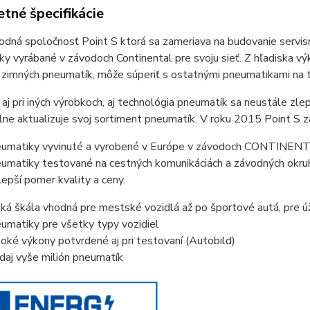
tné špecifikácie
dná spoločnosť Point S ktorá sa zameriava na budovanie servisn
y vyrábané v závodoch Continental pre svoju sieť. Z hľadiska v
 zimných pneumatík, môže súperiť s ostatnými pneumatikami na t
 aj pri iných výrobkoch, aj technológia pneumatík sa neustále zl
lne aktualizuje svoj sortiment pneumatík. V roku 2015 Point S 
umatiky vyvinuté a vyrobené v Európe v závodoch CONTINEN
umatiky testované na cestných komunikáciách a závodných okru
lepší pomer kvality a ceny.
oká škála vhodná pre mestské vozidlá až po športové autá, pre ú
umatiky pre všetky typy vozidiel
oké výkony potvrdené aj pri testovaní (Autobild)
daj vyše milión pneumatík