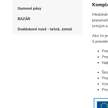
Komple
Gumové pásy
Medzináro
BAZÁR
pneumatik
letných a
Dodávkové nové - letné, zimné
Ako to je
S pravide
Pne
Pne
Naj
Šir
Pne
Vys
Pre