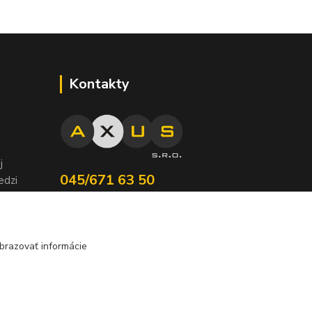
Kontakty
j
045/671 63 50
edzi
nota
axuspneu@gmail.com
brazovať informácie