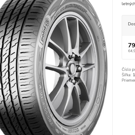
letnýc
Dos
79
64,
Číslo p
Šířka:
Priemer