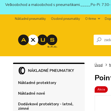
Veľkoobchod a maloobchod s pneumatikami._____Po-Pi: 7:30-1
Nákladné pneumatiky
Osobné pneumatiky
O firme
Dop
Úvod
N
NÁKLADNÉ PNEUMATIKY
Poin
Nákladné protektory
Akcia
Nákladné nové
Dodávkové protektory - letné,
zimné