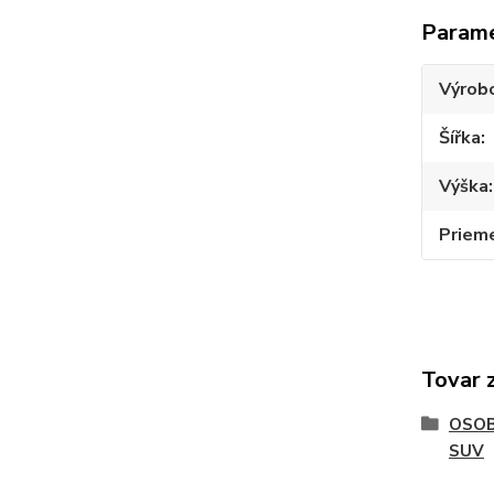
Param
Výrob
Šířka
Výška
Priem
Tovar 
OSOB
SUV