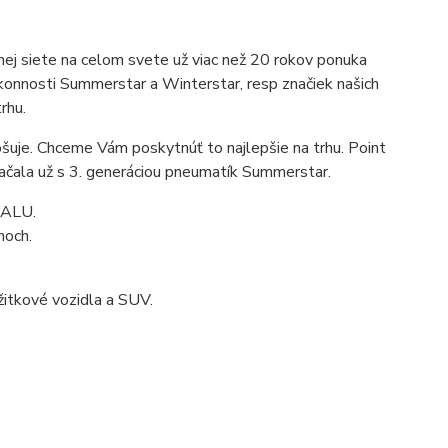
ej siete na celom svete už viac než 20 rokov ponuka
ýkonnosti Summerstar a Winterstar, resp značiek našich
rhu.
epšuje. Chceme Vám poskytnúť to najlepšie na trhu. Point
začala už s 3. generáciou pneumatík Summerstar.
TALU.
hoch.
žitkové vozidla a SUV.