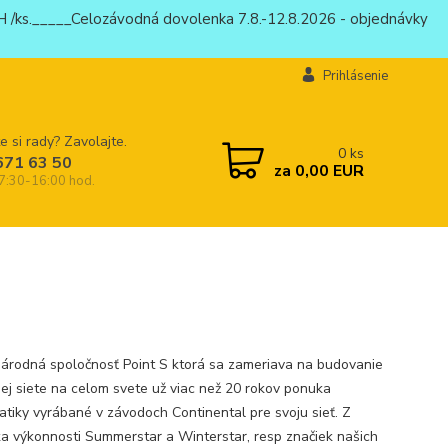
 /ks._____Celozávodná dovolenka 7.8.-12.8.2026 - objednávky
Prihlásenie
e si rady? Zavolajte.
0
ks
671 63 50
za
0,00 EUR
 7:30-16:00 hod.
árodná spoločnosť Point S ktorá sa zameriava na budovanie
nej siete na celom svete už viac než 20 rokov ponuka
tiky vyrábané v závodoch Continental pre svoju sieť. Z
ka výkonnosti Summerstar a Winterstar, resp značiek našich