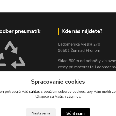
odber pneumatík
Kde nás nájdete?
Ladomerská Vieska 278
96501 Žiar nad Hronom
Sklad 500m od odbočky z hlavne
cesty
pri motoreste Ladomer m
stavebninami Garaj a COOP Jed
XUS, s.r.o. zabezpečuje
Spracovanie cookies
pätný zber odpadových
sídle spoločnosti na ul.
eri potrebujú Váš
súhlas
s použitím súborov cookies, aby Vám mohli zo
 78, 96621 Lovča.
týkajúce sa Vašich záujmov.
Súhlasím
Nastavenia