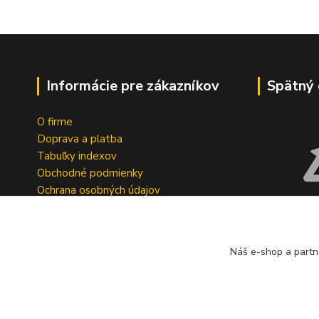
Informácie pre zákazníkov
Spätný 
O firme
Doprava a platba
Tabuľky indexov
Obchodné podmienky
Ochrana osobných údajov
Formulár na odstúpenie od zmluvy
Spoločnosť A
Reklamačný dotazník
bezplatný s
pneumatík v 
Náš e-shop a partn
Geromettova