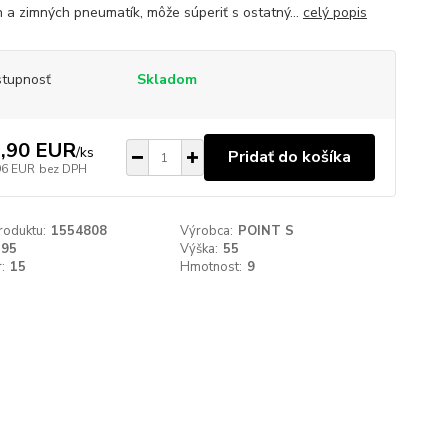
h a zimných pneumatík, môže súperiť s ostatný...
celý popis
tupnosť
Skladom
,90 EUR
/
ks
Pridať do košíka
96 EUR
bez DPH
roduktu:
1554808
Výrobca:
POINT S
195
Výška:
55
:
15
Hmotnost:
9