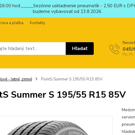
6:00 hod._____Sezónne uskladnenie pneumatík - 2,50 EUR s DPH
budeme vybavovať od 13.8.2026.
rava a platba
Kontakty
Neviet
Hľadať
045/
Po-Pi:
ové - letné, zimné
PointS Summer S 195/55 R15 85V
tS Summer S 195/55 R15 85V
Medzin
servis
pneuma
hľadis