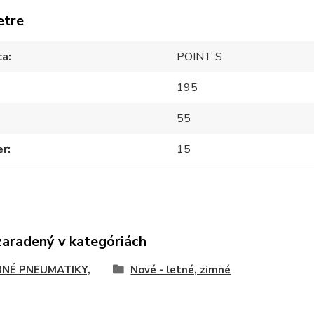
etre
ca
POINT S
195
55
er
15
zaradený v kategóriách
NÉ PNEUMATIKY,
Nové - letné, zimné