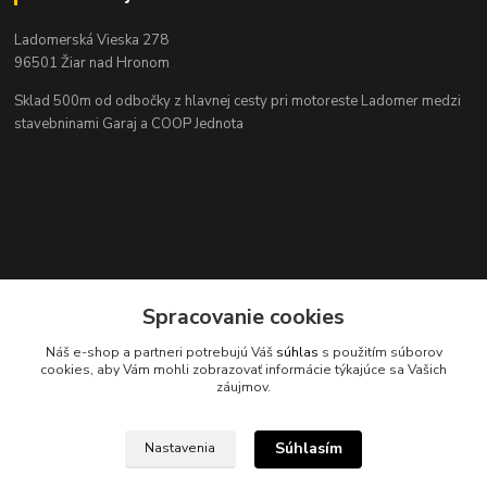
Ladomerská Vieska 278
96501 Žiar nad Hronom
Sklad 500m od odbočky z hlavnej cesty
pri motoreste Ladomer medzi
stavebninami Garaj a COOP Jednota
Spracovanie cookies
Kontakty
Náš e-shop a partneri potrebujú Váš
súhlas
s použitím súborov
cookies, aby Vám mohli zobrazovať informácie týkajúce sa Vašich
záujmov.
045/671 63 50
Súhlasím
Nastavenia
axuspneu@gmail.com