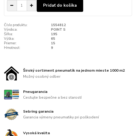
Pridať do košíka
Číslo produktu:
1554812
Výrobca:
POINT S
Šířka:
195
Výška:
65
Priemer:
15
Hmotnost:
9
Široký sortiment pneumatík na jednom mieste 1000 m2
Možný osobný odber
Pneugarancia
Cestujte bezpečne a bez starostí
Sebring garancia
Garancia výmeny pneumatiky pri poškodení
Vysoká kvalita