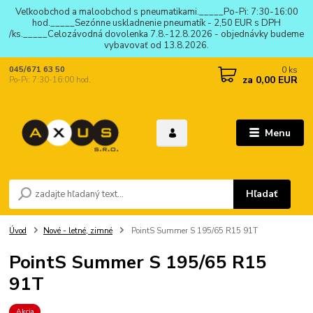
Veľkoobchod a maloobchod s pneumatikami._____Po-Pi: 7:30-16:00
hod._____Sezónne uskladnenie pneumatík - 2,50 EUR s DPH
/ks._____Celozávodná dovolenka 7.8.-12.8.2026 - objednávky budeme
vybavovať od 13.8.2026.
0
ks
045/671 63 50
za
0,00 EUR
Po-Pi: 7:30-16:00 hod.
Menu
Hľadať
Úvod
Nové - letné, zimné
PointS Summer S 195/65 R15 91T
PointS Summer S 195/65 R15
91T
Akcia