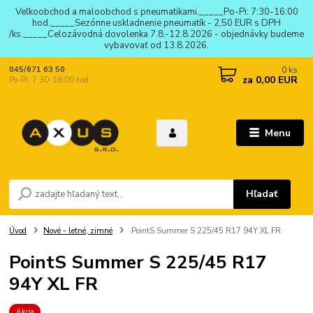
Veľkoobchod a maloobchod s pneumatikami._____Po-Pi: 7:30-16:00
hod._____Sezónne uskladnenie pneumatík - 2,50 EUR s DPH
/ks._____Celozávodná dovolenka 7.8.-12.8.2026 - objednávky budeme
vybavovať od 13.8.2026.
0
ks
045/671 63 50
za
0,00 EUR
Po-Pi: 7:30-16:00 hod.
Menu
Hľadať
Úvod
Nové - letné, zimné
PointS Summer S 225/45 R17 94Y XL FR
PointS Summer S 225/45 R17
94Y XL FR
Akcia