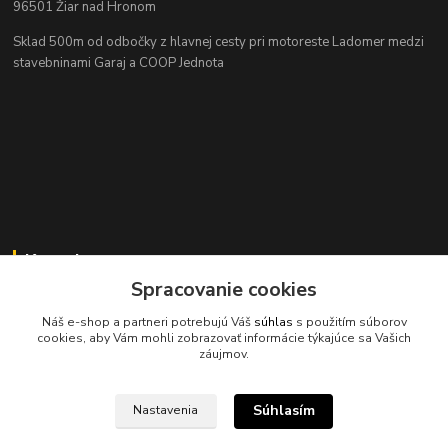
96501 Žiar nad Hronom
Sklad 500m od odbočky z hlavnej cesty
pri motoreste Ladomer medzi
stavebninami Garaj a COOP Jednota
Kontakty
Spracovanie cookies
Náš e-shop a partneri potrebujú Váš
súhlas
s použitím súborov
cookies, aby Vám mohli zobrazovať informácie týkajúce sa Vašich
záujmov.
045/671 63 50
Súhlasím
Nastavenia
axuspneu@gmail.com