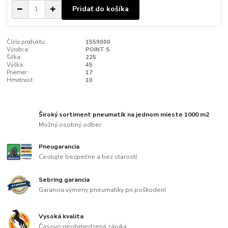
Pridať do košíka
Číslo produktu:
1559000
Výrobca:
POINT S
Šířka:
225
Výška:
45
Priemer:
17
Hmotnost:
10
Široký sortiment pneumatík na jednom mieste 1000 m2
Možný osobný odber
Pneugarancia
Cestujte bezpečne a bez starostí
Sebring garancia
Garancia výmeny pneumatiky pri poškodení
Vysoká kvalita
Časovo neobmedzená záruka