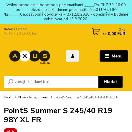
Veľkoobchod a maloobchod s pneumatikami._____Po-Pi: 7:30-16:00
hod._____Sezónne uskladnenie pneumatík - 2,50 EUR s DPH
/ks._____Celozávodná dovolenka 7.8.-12.8.2026 - objednávky budeme
vybavovať od 13.8.2026.
0
ks
045/671 63 50
za
0,00 EUR
Po-Pi: 7:30-16:00 hod.
Menu
Hľadať
Úvod
Nové - letné, zimné
PointS Summer S 245/40 R19 98Y XL FR
PointS Summer S 245/40 R19
98Y XL FR
Akcia