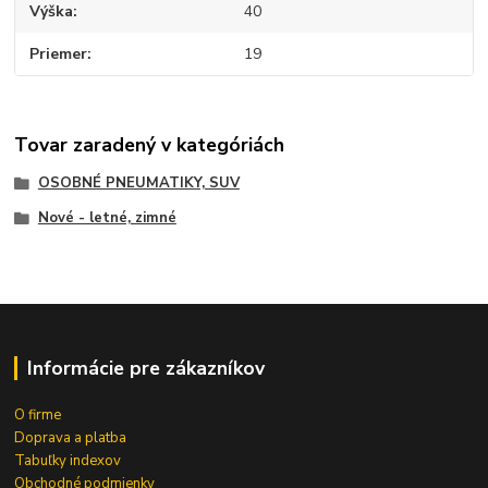
Výška
40
Priemer
19
Tovar zaradený v kategóriách
OSOBNÉ PNEUMATIKY, SUV
Nové - letné, zimné
Informácie pre zákazníkov
O firme
Doprava a platba
Tabuľky indexov
Obchodné podmienky