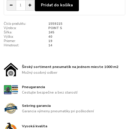
Pridať do košíka
Číslo produktu:
1559215
Výrobca:
POINT S
Šířka:
245
Výška:
40
Priemer:
19
Hmotnost:
14
Široký sortiment pneumatík na jednom mieste 1000 m2
Možný osobný odber
Pneugarancia
Cestujte bezpečne a bez starostí
Sebring garancia
Garancia výmeny pneumatiky pri poškodení
Vysoká kvalita