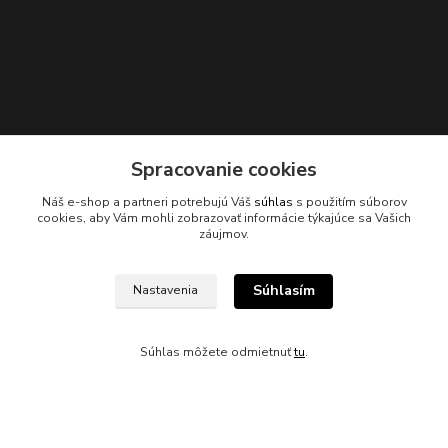
Spracovanie cookies
Kontakty
Náš e-shop a partneri potrebujú Váš
súhlas
s použitím súborov
cookies, aby Vám mohli zobrazovať informácie týkajúce sa Vašich
záujmov.
045/671 63 50
Súhlasím
Nastavenia
axuspneu@gmail.com
Súhlas môžete odmietnuť
tu
.