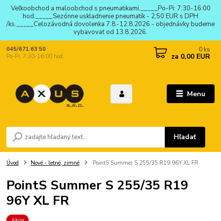
Veľkoobchod a maloobchod s pneumatikami._____Po-Pi: 7:30-16:00
hod._____Sezónne uskladnenie pneumatík - 2,50 EUR s DPH
/ks._____Celozávodná dovolenka 7.8.-12.8.2026 - objednávky budeme
vybavovať od 13.8.2026.
0
ks
045/671 63 50
za
0,00 EUR
Po-Pi: 7:30-16:00 hod.
Menu
Hľadať
Úvod
Nové - letné, zimné
PointS Summer S 255/35 R19 96Y XL FR
PointS Summer S 255/35 R19
96Y XL FR
Akcia