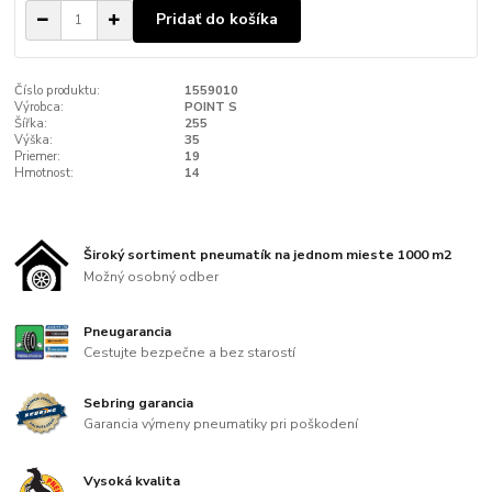
Pridať do košíka
Číslo produktu:
1559010
Výrobca:
POINT S
Šířka:
255
Výška:
35
Priemer:
19
Hmotnost:
14
Široký sortiment pneumatík na jednom mieste 1000 m2
Možný osobný odber
Pneugarancia
Cestujte bezpečne a bez starostí
Sebring garancia
Garancia výmeny pneumatiky pri poškodení
Vysoká kvalita