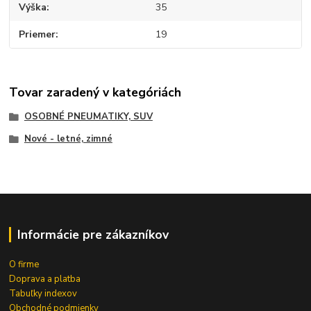
Výška
35
Priemer
19
Tovar zaradený v kategóriách
OSOBNÉ PNEUMATIKY, SUV
Nové - letné, zimné
Informácie pre zákazníkov
O firme
Doprava a platba
Tabuľky indexov
Obchodné podmienky