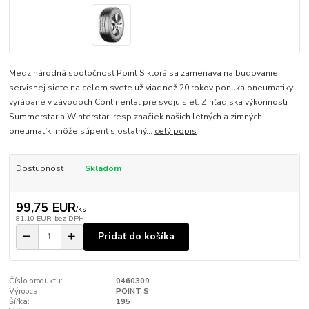
Medzinárodná spoločnosť Point S ktorá sa zameriava na budovanie
servisnej siete na celom svete už viac než 20 rokov ponuka pneumatiky
vyrábané v závodoch Continental pre svoju sieť. Z hľadiska výkonnosti
Summerstar a Winterstar, resp značiek našich letných a zimných
pneumatík, môže súperiť s ostatný...
celý popis
Dostupnosť
Skladom
99,75 EUR
/
ks
81,10 EUR
bez DPH
Pridať do košíka
Číslo produktu:
0460309
Výrobca:
POINT S
Šířka:
195