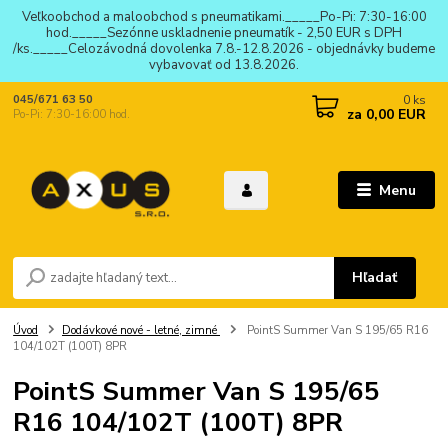
Veľkoobchod a maloobchod s pneumatikami._____Po-Pi: 7:30-16:00
hod._____Sezónne uskladnenie pneumatík - 2,50 EUR s DPH
/ks._____Celozávodná dovolenka 7.8.-12.8.2026 - objednávky budeme
vybavovať od 13.8.2026.
0
ks
045/671 63 50
za
0,00 EUR
Po-Pi: 7:30-16:00 hod.
Menu
Hľadať
Úvod
Dodávkové nové - letné, zimné
PointS Summer Van S 195/65 R16
104/102T (100T) 8PR
PointS Summer Van S 195/65
R16 104/102T (100T) 8PR