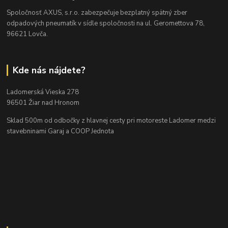
Spoločnosť AXUS, s.r.o. zabezpečuje bezplatný spätný zber
odpadových pneumatík v sídle spoločnosti na ul. Geromettova 78,
96621 Lovča.
Kde nás nájdete?
Ladomerská Vieska 278
96501 Žiar nad Hronom
Sklad 500m od odbočky z hlavnej cesty
pri motoreste Ladomer medzi
stavebninami Garaj a COOP Jednota