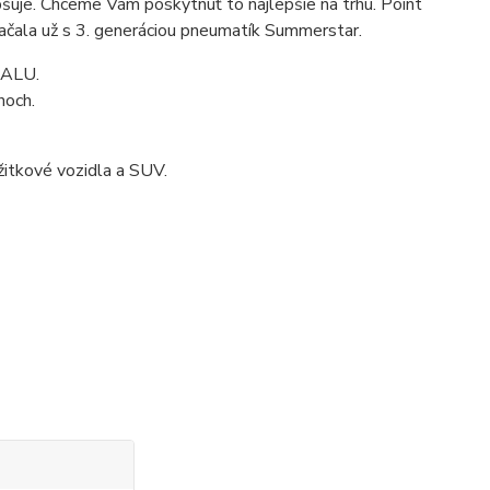
epšuje. Chceme Vám poskytnúť to najlepšie na trhu. Point
začala už s 3. generáciou pneumatík Summerstar.
TALU.
hoch.
žitkové vozidla a SUV.