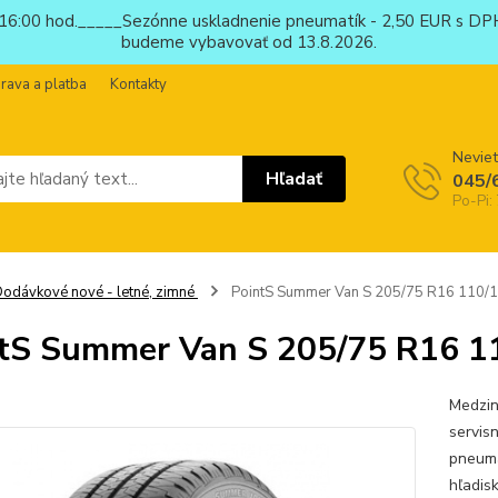
6:00 hod._____Sezónne uskladnenie pneumatík - 2,50 EUR s DPH
budeme vybavovať od 13.8.2026.
rava a platba
Kontakty
Neviet
Hľadať
045/
Po-Pi:
odávkové nové - letné, zimné
PointS Summer Van S 205/75 R16 110/
tS Summer Van S 205/75 R16 
Medzin
servis
pneuma
hľadis