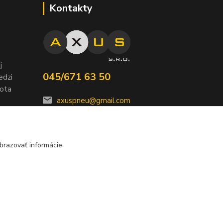
Kontakty
j
045/671 63 50
edzi
nota
axuspneu@gmail.com
brazovať informácie
Vytvorené na
Eshop-rychlo.sk