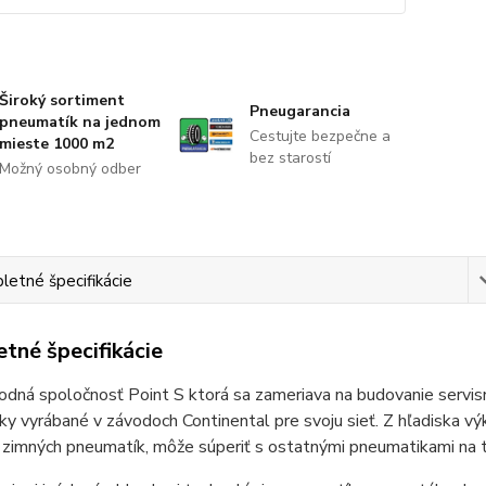
Široký sortiment
Pneugarancia
pneumatík na jednom
Cestujte bezpečne a
mieste 1000 m2
bez starostí
Možný osobný odber
etné špecifikácie
tné špecifikácie
dná spoločnosť Point S ktorá sa zameriava na budovanie servisn
y vyrábané v závodoch Continental pre svoju sieť. Z hľadiska v
 zimných pneumatík, môže súperiť s ostatnými pneumatikami na t