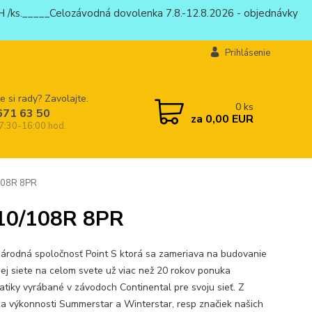
 /ks._____Celozávodná dovolenka 7.8.-12.8.2026 - objednávky
Prihlásenie
e si rady? Zavolajte.
0
ks
671 63 50
za
0,00 EUR
 7:30-16:00 hod.
108R 8PR
110/108R 8PR
árodná spoločnosť Point S ktorá sa zameriava na budovanie
nej siete na celom svete už viac než 20 rokov ponuka
tiky vyrábané v závodoch Continental pre svoju sieť. Z
ka výkonnosti Summerstar a Winterstar, resp značiek našich