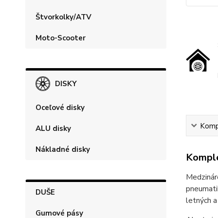
Štvorkolky/ATV
Moto-Scooter
DISKY
Oceľové disky
Kompl
ALU disky
Nákladné disky
Komple
Medzináro
pneumatik
DUŠE
letných a
Gumové pásy