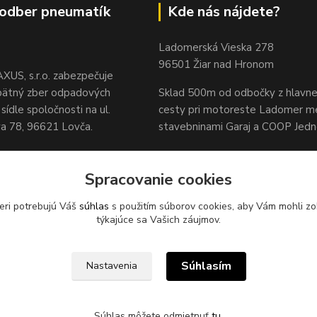
odber pneumatík
Kde nás nájdete?
Ladomerská Vieska 278
96501 Žiar nad Hronom
XUS, s.r.o. zabezpečuje
pätný zber odpadových
Sklad 500m od odbočky z hlavne
sídle spoločnosti na ul.
cesty
pri motoreste Ladomer m
 78, 96621 Lovča.
stavebninami Garaj a COOP Jed
Spracovanie cookies
eri potrebujú Váš
súhlas
s použitím súborov cookies, aby Vám mohli zo
týkajúce sa Vašich záujmov.
Súhlasím
Nastavenia
Súhlas môžete odmietnuť
tu
.