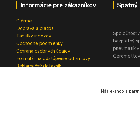
Informácie pre zákazníkov
Spätný 
O firme
Doprava a platba
Spoločnosť A
Tabuľky indexov
bezplatný s
Obchodné podmienky
pneumatík v 
Ochrana osobných údajov
Geromettova
Formulár na odstúpenie od zmluvy
Reklamačný dotazník
Náš e-shop a partn