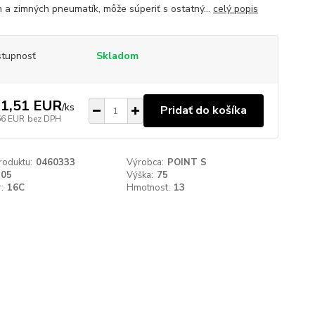
h a zimných pneumatík, môže súperiť s ostatný...
celý popis
tupnosť
Skladom
1,51 EUR
/
ks
Pridať do košíka
66 EUR
bez DPH
roduktu:
0460333
Výrobca:
POINT S
205
Výška:
75
:
16C
Hmotnost:
13