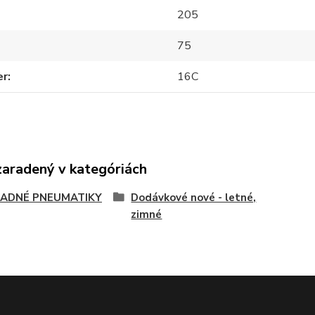
205
75
er
16C
zaradený v kategóriách
ADNÉ PNEUMATIKY
Dodávkové nové - letné,
zimné