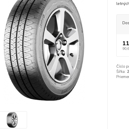
letnýc
Dos
11
90,
Číslo p
Šířka:
Priemer