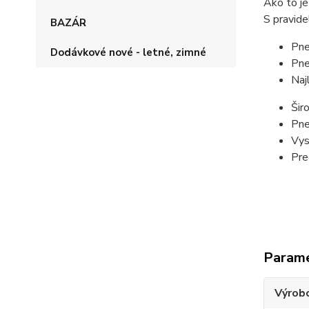
Ako to je
S pravide
BAZÁR
Pne
Dodávkové nové - letné, zimné
Pne
Naj
Šir
Pne
Vys
Pre
Param
Výrob