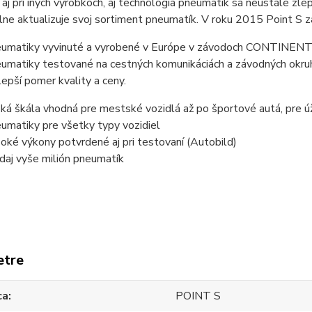
 aj pri iných výrobkoch, aj technológia pneumatík sa neustále zl
lne aktualizuje svoj sortiment pneumatík. V roku 2015 Point S 
umatiky vyvinuté a vyrobené v Európe v závodoch CONTINEN
umatiky testované na cestných komunikáciách a závodných okru
lepší pomer kvality a ceny.
oká škála vhodná pre mestské vozidlá až po športové autá, pre ú
umatiky pre všetky typy vozidiel
oké výkony potvrdené aj pri testovaní (Autobild)
daj vyše milión pneumatík
etre
ca
POINT S