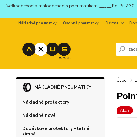
Veľkoobchod a maloobchod s pneumatikami._____Po-Pi: 7:30-1
Nákladné pneumatiky
Osobné pneumatiky
O firme
Dop
Úvod
D
NÁKLADNÉ PNEUMATIKY
Poin
Nákladné protektory
Akcia
Nákladné nové
Dodávkové protektory - letné,
zimné