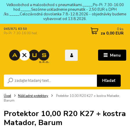
Veľkoobchod a maloobchod s pneumatikami._____Po-Pi: 7:30-16:00
hod._____Sezónne uskladnenie pneumatík - 2,50 EUR s DPH
/ks._____Celozávodná dovolenka 7.8.-12.8.2026 - objednávky budeme
vybavovať od 13.8.2026.
0
ks
045/671 63 50
za
0,00 EUR
Po-Pi: 7:30-16:00 hod.
Menu
Hľadať
Úvod
Nákladné protektory
Protektor 10,00 R20 K27 + kostra Matador,
Barum
Protektor 10,00 R20 K27 + kostra
Matador, Barum