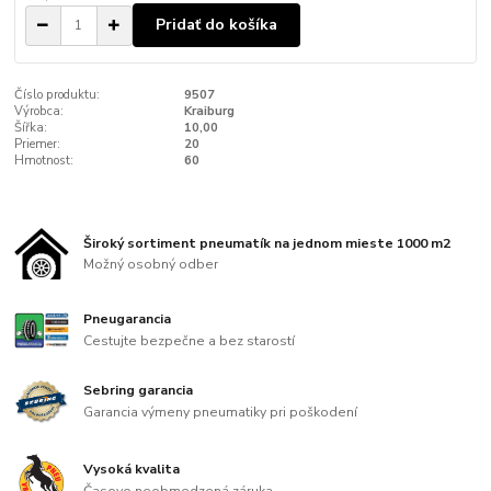
Pridať do košíka
Číslo produktu:
9507
Výrobca:
Kraiburg
Šířka:
10,00
Priemer:
20
Hmotnost:
60
Široký sortiment pneumatík na jednom mieste 1000 m2
Možný osobný odber
Pneugarancia
Cestujte bezpečne a bez starostí
Sebring garancia
Garancia výmeny pneumatiky pri poškodení
Vysoká kvalita
Časovo neobmedzená záruka