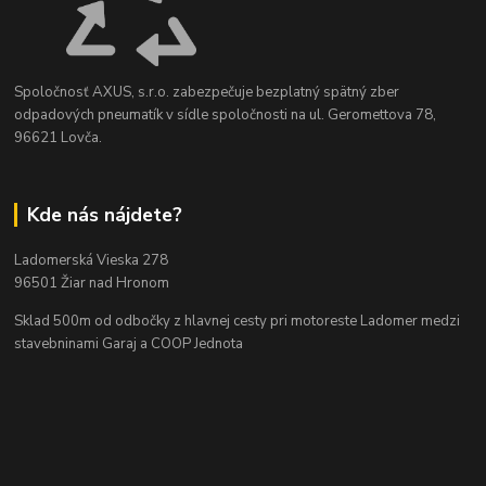
Spoločnosť AXUS, s.r.o. zabezpečuje bezplatný spätný zber
odpadových pneumatík v sídle spoločnosti na ul. Geromettova 78,
96621 Lovča.
Kde nás nájdete?
Ladomerská Vieska 278
96501 Žiar nad Hronom
Sklad 500m od odbočky z hlavnej cesty
pri motoreste Ladomer medzi
stavebninami Garaj a COOP Jednota